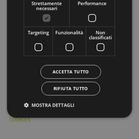
Strettamente
Performance
Cerrado: domingo
necessari
Abierto el Lunes de Pascua de 10 a 13 horas y 14 a
18 horas
Targeting
Funzionalità
Non
classificati
Via Alto Adige/Südtirolerstr. 60
de lunes a viernes , de 9 a 17 horas;
Cerrado: sábado, domingo y festivo
ACCETTA TUTTO
EQUIPO
AVISO LEGAL Y PROTECCIÓN DE DATOS
RIFIUTA TUTTO
MAPA DEL SITIO
ENLACES ÚTILES
MOSTRA DETTAGLI
IMPRESSUM & CRÉDITOS
COOKIES
Strettamente necessari
Performance