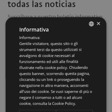
todas las noticias
Suscríbase a nuestro boletín informativo
×
Informativa
Informativa:
ITALIAN
Gentile visitatore, questo sito o gli
ENGLISH
strumenti terzi da questo utilizzati si
GERMAN
avvalgono di cookie necessari al
funzionamento ed utili alle finalità
Oficína de Turismo
illustrate nella cookie policy. Chiudendo
questo banner, scorrendo questa pagina,
Italy
39100
Bolzano
,
Via Alto Adige 60
cliccando su un link o proseguendo la
T
+39 0471 307 000
F +39 0471 980 300
navigazione in altra maniera, acconsenti
info@bolzano-bozen.it
all’uso dei cookie. Se vuoi saperne di più o
negare il consenso a tutti o ad alcuni
Piazza del Grano/Kornplatz 11
cookie,
consulta la Cookie Policy.
de lunes a sábado, de 10 a 18 horas