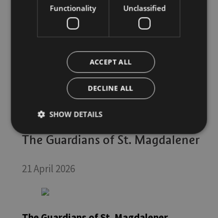
Functionality
Unclassified
Tartare, Asparagus & Sauvignon
ACCEPT ALL
DECLINE ALL
SHOW DETAILS
The Guardians of St. Magdalener
Strictly necessary
Performance
Targeting
21 April 2026
Functionality
Unclassified
Strictly necessary cookies allow core website
functionality such as user login and account
management. The website cannot be used properly
without strictly necessary cookies.
The Guardians of St. Magdalener