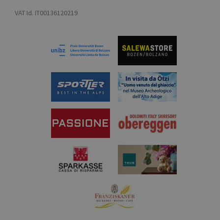
che per rileva
dei visitatori e
e risolvere
misurare le
VAT Id. IT00136120219
problemi del
prestazioni del
servizio. Vien
sito. È un
impostato
cookie di tipo
quando nel si
pattern, in cui il
è presente un
prefisso _pk_id
video YouTub
è seguito da
incorporato.
una breve serie
di numeri e
VISITOR_INFO1_LIVE
5 months
Questo cooki
Google LLC
lettere, che si
4 weeks
impostato da
.youtube.com
ritiene sia un
Youtube per
codice di
tenere traccia
riferimento per
delle prefere
il dominio che
dell'utente per
imposta il
video di
cookie.
Youtube
incorporati ne
siti; può anch
determinare se
visitatore del
sito web sta
utilizzando la
nuova o la
vecchia versi
dell'interfacci
Youtube.