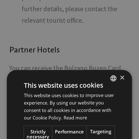
further details, please contact the
relevant tourist office.
Partner Hotels
You can receive the Bolzano Bozen Card
×
free of charge by booking at one of our
This website uses cookies
partner hotels.
Click here
to view the
This website uses cookies to improve user
ITALIAN
partner hotels.
experience. By using our website you
ENGLISH
consent to all cookies in accordance with
GERMAN
our Cookie Policy.
Read more
What's included:
Strictly
Performance
Targeting
necessary