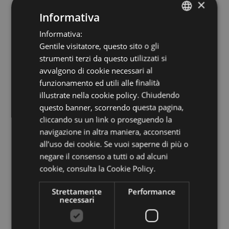
×
rispettivi termini d’iscrizione e tenere in
Informativa
considerazione il numero massimo di
Informativa:
ITALIAN
partecipanti. Per informazioni può
Gentile visitatore, questo sito o gli
ENGLISH
strumenti terzi da questo utilizzati si
rivolgersi all’Ufficio Turistico di
GERMAN
avvalgono di cookie necessari al
competenza.
funzionamento ed utili alle finalità
illustrate nella cookie policy. Chiudendo
questo banner, scorrendo questa pagina,
cliccando su un link o proseguendo la
Servizi inclusi:
navigazione in altra maniera, acconsenti
all’uso dei cookie. Se vuoi saperne di più o
negare il consenso a tutti o ad alcuni
cookie,
consulta la Cookie Policy.
Mobilità
Strettamente
Performance
necessari