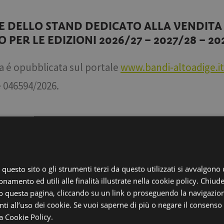
 DELLO STAND DEDICATO ALLA VENDITA D
PER LE EDIZIONI 2026/27 – 2027/28 – 20
a é opubblicata sul portale
www.bandi-altoadige.it
é
046594/2026
.
NE DI OPERATORI ECONOMICI/ARTIGIANI 
, questo sito o gli strumenti terzi da questo utilizzati si avvalgono
I UN PRESEPE ARTISTICO IN PIAZZA MUNI
onamento ed utili alle finalità illustrate nella cookie policy. Chiu
 questa pagina, cliccando su un link o proseguendo la navigazion
O 2026/2027
i all’uso dei cookie. Se vuoi saperne di più o negare il consenso a
a Cookie Policy.
a é opubblicata sul portale
www.bandi-altoadige.it