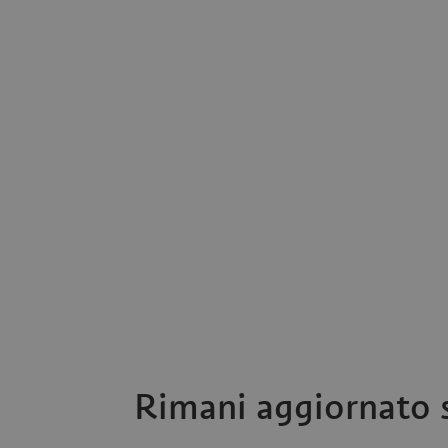
VISITOR_INFO1_LIV
Rimani aggiornato s