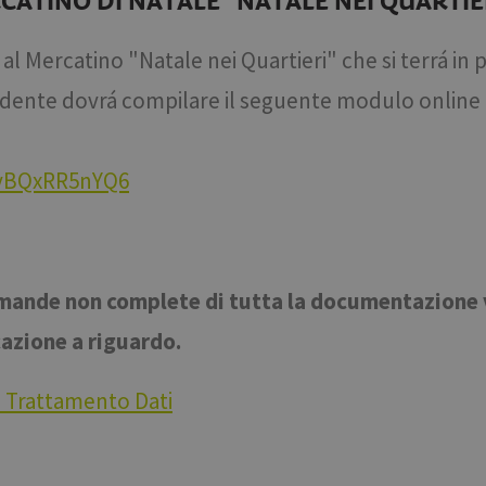
TINO DI NATALE "NATALE NEI QUARTIERI
 Mercatino "Natale nei Quartieri" che si terrá in p
hiedente dovrá compilare il seguente modulo online 
mvBQxRR5nYQ6
omande non complete di tutta la documentazione
cazione a riguardo.
a Trattamento Dati