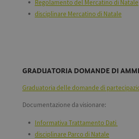
Regolamento del Mercatino di Natale
resolution
disciplinare Mercatino di Natale
CookieScriptConse
Nome
Nome
chatbase_anon_id
Nome
GRADUATORIA
DOMANDE DI AMMIS
WidgetSessionId-tv
_pk_ses.56.b8b7
POIFinder
WidgetSessionId-tv
__Secure-
Graduatoria delle domande di partecipazio
POIFinder
ROLLOUT_TOKEN
WidgetSessionId-tv
_pk_id.56.b8b7
iutk
Documentazione da visionare:
YSC
Informativa Trattamento Dati
__Secure-YNID
disciplinare Parco di Natale