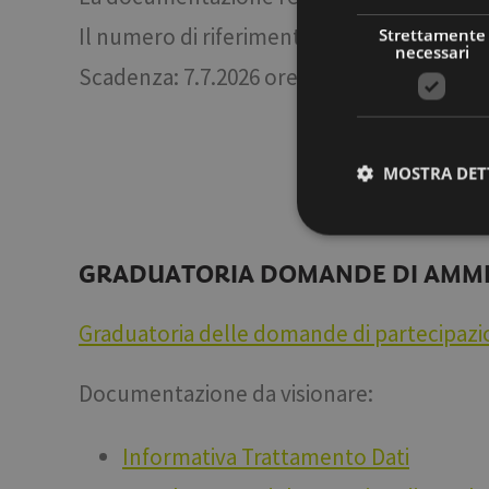
Il numero di riferimento della procedura 
Strettamente
necessari
Scadenza: 7.7.2026 ore 12
MOSTRA DET
GRADUATORIA DOMANDE DI AMMIS
Stre
I cookie strettamente
Graduatoria delle domande di partecipazio
dell'account. Il sito
Nome
Documentazione da visionare:
[abcdef0123456789]
{32}
__cf_bm
Informativa Trattamento Dati