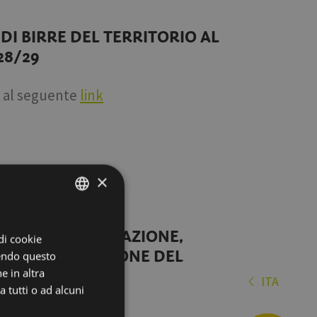
I BIRRE DEL TERRITORIO AL
28/29
al seguente
link
×
ITALIAN
PER LA PROGETTAZIONE,
 di cookie
ENGLISH
CIPIO IN OCCASIONE DEL
dendo questo
GERMAN
e in altra
ITA
es
 tutti o ad alcuni
de
al seguente
link