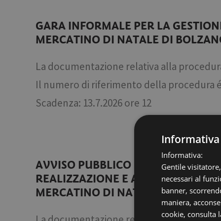
GARA INFORMALE PER LA GESTIONE
MERCATINO DI NATALE DI BOLZANO 
La documentazione relativa alla procedur
Il numero di riferimento della procedura 
Scadenza: 13.7.2026 ore 12
Informativa
Informativa:
AVVISO PUBBLICO PER LA SELEZIO
Gentile visitatore
REALIZZAZIONE E ALLESTIMENTO D
necessari al funzi
banner, scorrendo
MERCATINO DI NATALE DI BOLZAN
maniera, acconsent
cookie,
consulta l
La documentazione relativa alla procedur