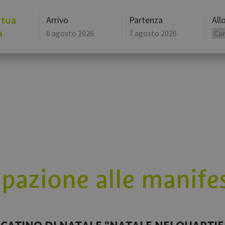
 tua
Arrivo
Partenza
All
a
agosto
2026
lun
mar
mer
lun
gio
mar
ven
mer
27
28
29
27
30
28
31
29
3
4
5
3
6
4
7
5
10
11
12
10
13
11
14
12
17
18
19
17
20
18
21
19
24
25
26
24
27
25
28
26
31
1
2
31
3
1
4
2
ipazione alle manife
Oggi
Cancella
Oggi