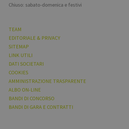
Chiuso: sabato-domenica e festivi
[abcdef0123456789
{32}
__cf_bm
TEAM
resolution
EDITORIALE & PRIVACY
SITEMAP
CookieScriptConse
LINK UTILI
DATI SOCIETARI
COOKIES
Nome
AMMINISTRAZIONE TRASPARENTE
Nome
chatbase_anon_id
Nome
ALBO ON-LINE
WidgetSessionId-t
_pk_ses.56.b8b7
POIFinder
BANDI DI CONCORSO
WidgetSessionId-t
__Secure-
BANDI DI GARA E CONTRATTI
POIFinder
ROLLOUT_TOKEN
WidgetSessionId-t
_pk_id.56.b8b7
iutk