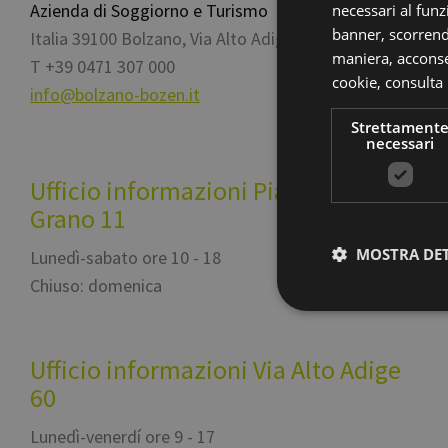
Azienda di Soggiorno e Turismo
necessari al funz
banner, scorrend
Italia
39100
Bolzano
,
Via Alto Adige 60
maniera, acconsen
T
+39 0471 307 000
cookie,
consulta 
info@bolzano-bozen.it
Strettament
necessari
Ufficio informazioni Piazza del
Grano 11
MOSTRA DET
Lunedì-sabato ore 10 - 18
Chiuso: domenica
Str
Ufficio informazioni Via Alto Adige
I cookie strettamente
60
dell'account. Il sito
Lunedì-venerdí ore 9 - 17
Nome