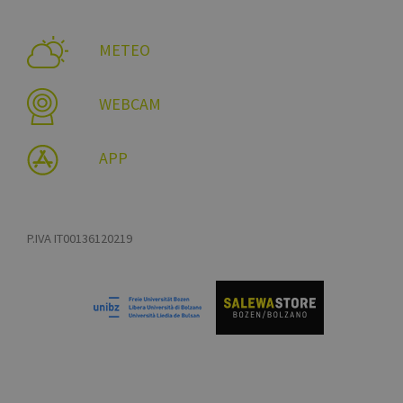
YSC
METEO
__Secure-YNID
WEBCAM
VISITOR_INFO1_LI
APP
P.IVA IT00136120219