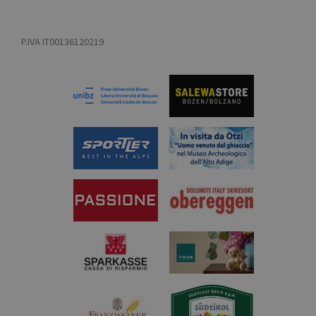
P.IVA IT00136120219