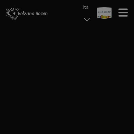
Ita
esp
deu
eng