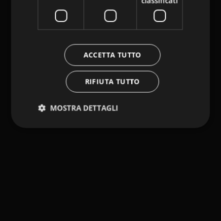
classificati
ACCETTA TUTTO
RIFIUTA TUTTO
MOSTRA DETTAGLI
Strettamente necessari
Performance
Targeting
Funzionalità
Non classificati
I cookie strettamente necessari consentono le
funzionalità principali del sito web come l'accesso
dell'utente e la gestione dell'account. Il sito web non
può essere utilizzato correttamente senza i cookie
strettamente necessari.