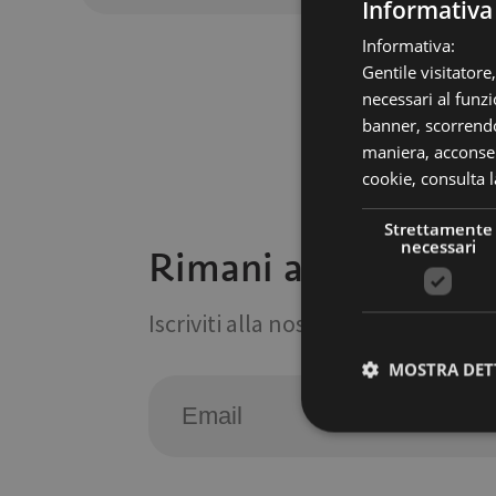
Informativa
Informativa:
Gentile visitatore
necessari al funzi
banner, scorrendo
maniera, acconsent
cookie,
consulta l
Strettamente
necessari
Rimani aggiornato s
Iscriviti alla nostra Newsletter
MOSTRA DET
Stre