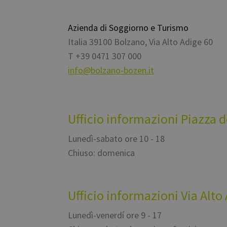
I cookie strettamente
dell'account. Il sito
Azienda di Soggiorno e Turismo
Nome
Italia
39100
Bolzano
,
Via Alto Adige 60
[abcdef0123456789]
T
+39 0471 307 000
{32}
info@bolzano-bozen.it
__cf_bm
resolution
Ufficio informazioni Piazza 
CookieScriptConse
Lunedì-sabato ore 10 - 18
Chiuso: domenica
Nome
Nome
chatbase_anon_id
Ufficio informazioni Via Alto
Nome
WidgetSessionId-tv
_pk_ses.56.b8b7
POIFinder
Lunedì-venerdí ore 9 - 17
WidgetSessionId-tv
__Secure-