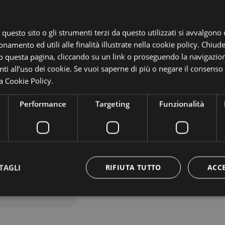
, questo sito o gli strumenti terzi da questo utilizzati si avvalgono
onamento ed utili alle finalità illustrate nella cookie policy. Chiu
 questa pagina, cliccando su un link o proseguendo la navigazion
i all’uso dei cookie. Se vuoi saperne di più o negare il consenso a
a Cookie Policy.
Performance
Targeting
Funzionalità
u tutte le novità
TAGLI
RIFIUTA TUTTO
ACC
ttamente necessari
Performance
Targeting
Funzionalità
Non classif