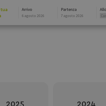
 tua
Arrivo
Partenza
All
a
agosto
2026
lun
mar
mer
lun
gio
mar
ven
mer
27
28
29
27
30
28
31
29
3
4
5
3
6
4
7
5
10
11
12
10
13
11
14
12
17
18
19
17
20
18
21
19
24
25
26
24
27
25
28
26
31
1
2
31
3
1
4
2
Oggi
Cancella
Oggi
2025
2024