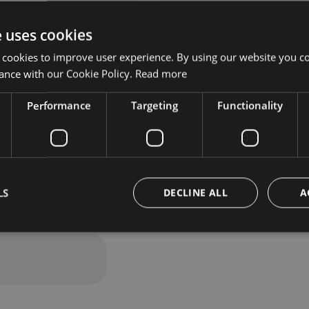
e uses cookies
 cookies to improve user experience. By using our website you co
ance with our Cookie Policy.
Read more
Performance
Targeting
Functionality
h all the news
LS
DECLINE ALL
A
Strictly necessary
Performance
Targeting
Functionality
Unclassifie
okies allow core website functionality such as user login and account management. Th
 strictly necessary cookies.