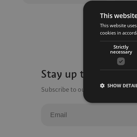
This websit
This website uses
cookies in accord
Strictly
necessary
Stay up to date wit
SHOW DETAI
Subscribe to our Newsletter
Strictly necessary co
used properly without