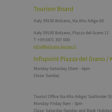
Name
Tourism Board
[abcdef0123456789]
{32}
Italy
39100
Bolzano
,
Via Alto Adige 60
__cf_bm
Italy
39100
Bolzano
,
Piazza del Grano 11
T
+39 0471 307 000
resolution
info@bolzano-bozen.it
CookieScriptConse
Infopoint Piazza del Grano / 
Monday-Saturday 10am - 6pm
Name
Close: Sunday
Name
Name
chatbase_anon_id
WidgetSessionId-tv
_pk_ses.56.b8b7
POIFinder
WidgetSessionId-tv
__Secure-
Tourist Office Via Alto Adige/ Südtiroler S
ROLLOUT_TOKEN
POIFinder
Monday-Friday 9am - 5pm
WidgetSessionId-tv
iutk
Close: Saturday-Sunday and Bank Holiday
_pk_id.56.b8b7