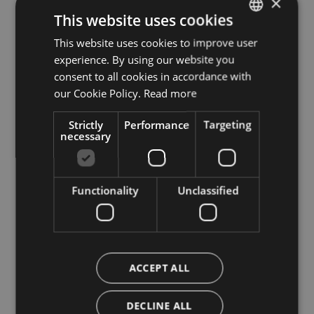
×
This website uses cookies
Friday will bring a mix of sun and clouds,
This website uses cookies to improve user
ITALIAN
experience. By using our website you
with a few thunderstorms again as the day
ENGLISH
consent to all cookies in accordance with
progresses. Temperatures will drop by a
GERMAN
our Cookie Policy.
Read more
few degrees. Saturday will be mainly
Strictly
Performance
Targeting
necessary
sunny. The sun will shine on Sunday too.
Isolated thunderstorms are possible again
Functionality
Unclassified
in the afternoon. On Monday, the weather
is expected to remain slightly changeable,
with sunshine, clouds and a few
ACCEPT ALL
thunderstorms.
DECLINE ALL
© Autonomous Province of Bolzano