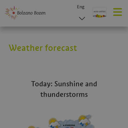
Eng
esp
ita
deu
Weather forecast
Today: Sunshine and
thunderstorms