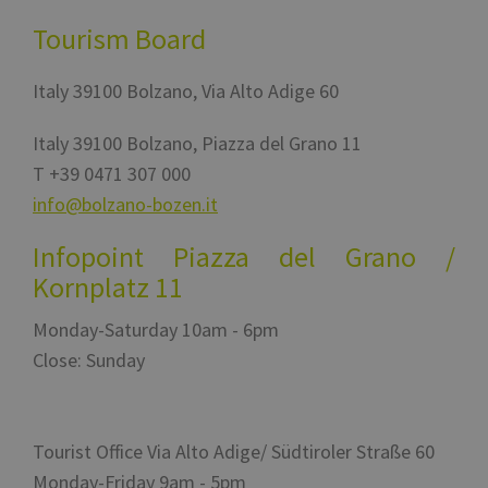
effett
rappor
Tourism Board
sull'u
propri
Web.
Italy
39100
Bolzano
,
Via Alto Adige 60
resolution
www.bolzano-
Session
cooki
bozen.it
utiliz
Google
sito p
Privacy Policy
Italy
39100
Bolzano
,
Piazza del Grano 11
l'imp
T
+39 0471 307 000
CookieScriptConsent
5 months
This c
CookieScript
3 weeks
used 
www.bolzano-
info@bolzano-bozen.it
Cooki
bozen.it
Scrip
servic
Infopoint Piazza del Grano /
reme
visito
Kornplatz 11
conse
prefer
is nec
Cooki
Monday-Saturday 10am - 6pm
Scrip
cooki
Close: Sunday
to wo
prope
Tourist Office Via Alto Adige/ Südtiroler Straße 60
Monday-Friday 9am - 5pm
Provider /
Provider /