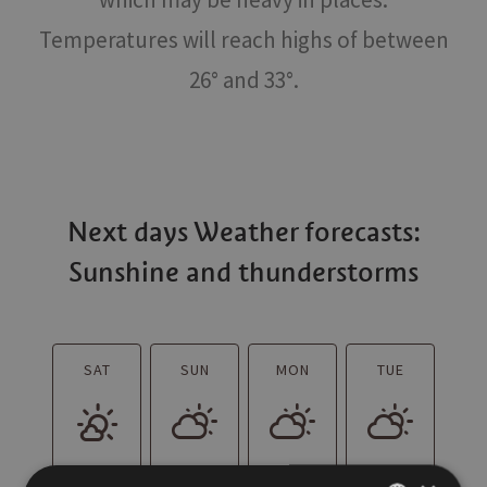
Temperatures will reach highs of between
26° and 33°.
Next days Weather forecasts:
Sunshine and thunderstorms
SAT
SUN
MON
TUE
33
12
34
12
34
13
34
13