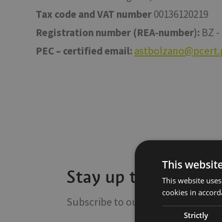
Tax code and VAT number
00136120219
Registration number (REA-number):
BZ -
PEC – certified email:
astbolzano@pcert.p
This websit
Stay up to date wit
This website uses
cookies in accord
Subscribe to our Newsletter
Strictly