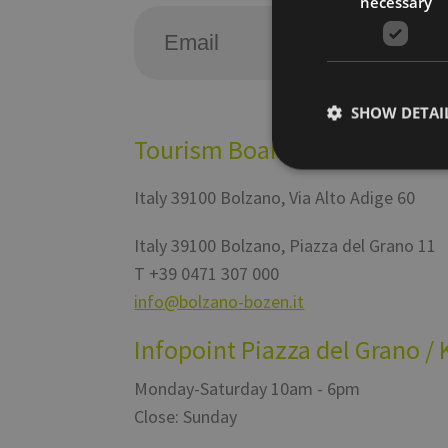
necessary
SHOW DETAI
Tourism Board
Italy
39100
Bolzano
,
Via Alto Adige 60
Italy
39100
Bolzano
,
Piazza del Grano 11
Strictly necessary co
used properly without
T
+39 0471 307 000
Name
info@bolzano-bozen.it
[abcdef0123456789]
{32}
Infopoint Piazza del Grano / 
__cf_bm
Monday-Saturday 10am - 6pm
Close: Sunday
resolution