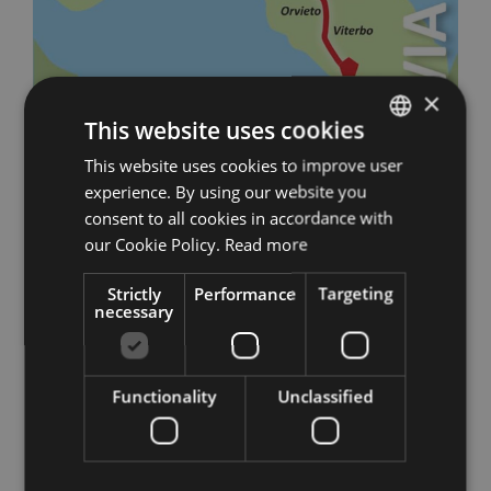
×
This website uses cookies
This website uses cookies to improve user
ITALIAN
experience. By using our website you
ENGLISH
consent to all cookies in accordance with
GERMAN
our Cookie Policy.
Read more
Strictly
Performance
Targeting
necessary
Stay up to date with all
Functionality
Unclassified
the news