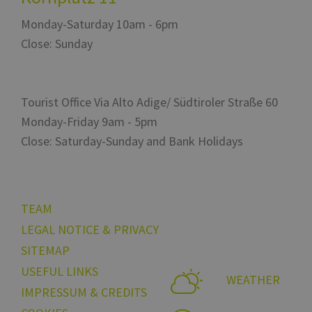
57
per d
seconds
tra u
Monday-Saturday 10am - 6pm
bot. C
vanta
Close: Sunday
per il
al fin
effett
rappor
sull'u
propri
Tourist Office Via Alto Adige/ Südtiroler Straße 60
Web.
Monday-Friday 9am - 5pm
resolution
www.bolzano-
Session
cooki
bozen.it
utiliz
Google
Close: Saturday-Sunday and Bank Holidays
sito p
Privacy Policy
l'imp
CookieScriptConsent
5 months
This c
CookieScript
3 weeks
used 
www.bolzano-
Cooki
bozen.it
Scrip
TEAM
servic
reme
LEGAL NOTICE & PRIVACY
visito
conse
SITEMAP
prefer
is nec
USEFUL LINKS
Cooki
WEATHER
Scrip
IMPRESSUM & CREDITS
cooki
to wo
prope