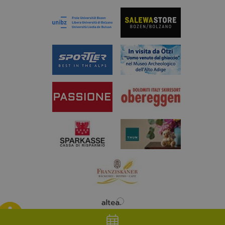
incorporati ne
siti; può anch
determinare se
visitatore del
sito web sta
utilizzando la
nuova o la
vecchia versi
dell'interfacci
Youtube.
Blog
Weather
Webcam
App