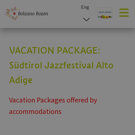
Eng
esp
ita
deu
VACATION PACKAGE:
Südtirol Jazzfestival Alto
Adige
Vacation Packages offered by
accommodations