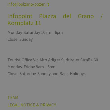
è seguito da
incorporato.
info@bolzano-bozen.it
una breve serie
di numeri e
VISITOR_INFO1_LIVE
5 months
Questo cooki
Google LLC
lettere, che si
4 weeks
impostato da
.youtube.com
Infopoint Piazza del Grano /
ritiene sia un
Youtube per
codice di
tenere traccia
Kornplatz 11
riferimento per
delle prefere
il dominio che
dell'utente per
imposta il
video di
cookie.
Monday-Saturday 10am - 6pm
Youtube
incorporati ne
Close: Sunday
siti; può anch
determinare se
visitatore del
sito web sta
utilizzando la
nuova o la
Tourist Office Via Alto Adige/ Südtiroler Straße 60
vecchia versi
dell'interfacci
Monday-Friday 9am - 5pm
Youtube.
Close: Saturday-Sunday and Bank Holidays
TEAM
LEGAL NOTICE & PRIVACY