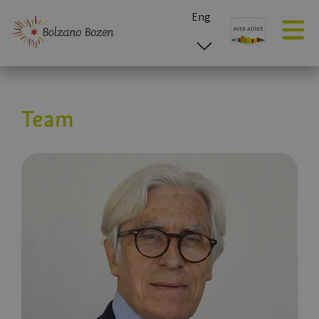
Eng
esp
ita
deu
Team