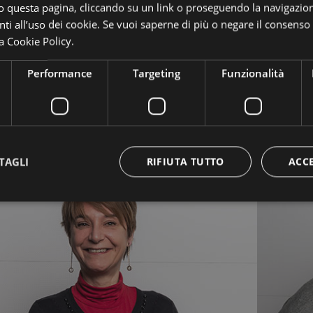
 questa pagina, cliccando su un link o proseguendo la navigazion
Martina.spinell@bolzano-bozen.it
i all’uso dei cookie. Se vuoi saperne di più o negare il consenso a
Tel. 0471/307044
a Cookie Policy.
Performance
Targeting
Funzionalità
one
TAGLI
RIFIUTA TUTTO
ACC
ttamente necessari
Performance
Targeting
Funzionalità
Non classif
 necessari consentono le funzionalità principali del sito web come l'accesso dell'utente 
 web non può essere utilizzato correttamente senza i cookie strettamente necessari.
Provider / Dominio
Scadenza
Descrizione
www.bolzano-
Sessione
Joomla layout builder