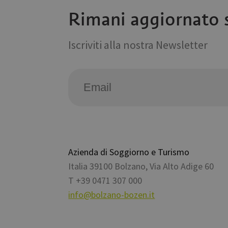
Rimani aggiornato s
__Secure-YNID
Iscriviti alla nostra Newsletter
VISITOR_INFO1_LIV
Azienda di Soggiorno e Turismo
Italia
39100
Bolzano
,
Via Alto Adige 60
T
+39 0471 307 000
info@bolzano-bozen.it