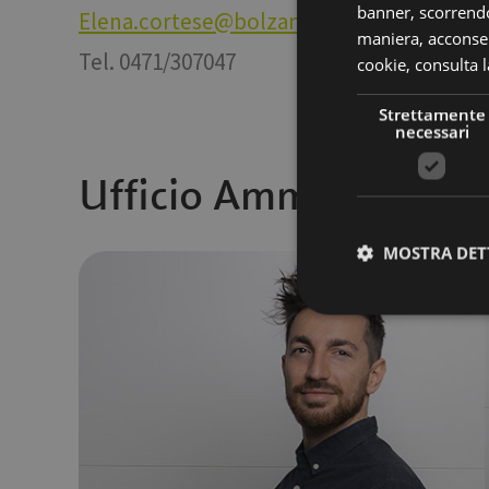
banner, scorrendo
Elena.cortese@bolzano-bozen.it
maniera, acconsent
Tel. 0471/307047
cookie,
consulta l
Strettamente
necessari
Ufficio Amministrazi
MOSTRA DET
Stre
I cookie strettamente
dell'account. Il sito
Nome
[abcdef0123456789]