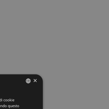
×
ITALIAN
 di cookie
ENGLISH
dendo questo