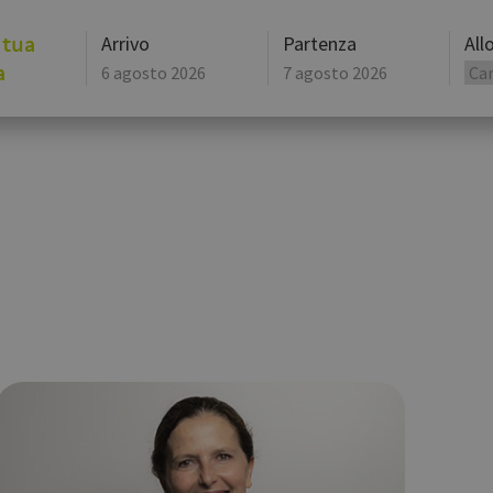
 tua
Arrivo
Partenza
All
a
agosto
2026
lun
mar
mer
lun
gio
mar
ven
mer
27
28
29
27
30
28
31
29
3
4
5
3
6
4
7
5
10
11
12
10
13
11
14
12
17
18
19
17
20
18
21
19
24
25
26
24
27
25
28
26
31
1
2
31
3
1
4
2
Oggi
Cancella
Oggi