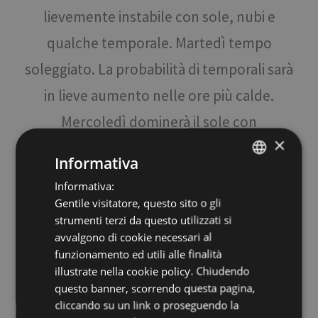
lievemente instabile con sole, nubi e
qualche temporale. Martedì tempo
soleggiato. La probabilità di temporali sarà
in lieve aumento nelle ore più calde.
Mercoledì dominerà il sole con
×
temperature massime fino a 36°.
Informativa
© Provincia Autonoma di Bolzano
Informativa:
ITALIAN
Gentile visitatore, questo sito o gli
ENGLISH
strumenti terzi da questo utilizzati si
GERMAN
avvalgono di cookie necessari al
funzionamento ed utili alle finalità
illustrate nella cookie policy. Chiudendo
questo banner, scorrendo questa pagina,
cliccando su un link o proseguendo la