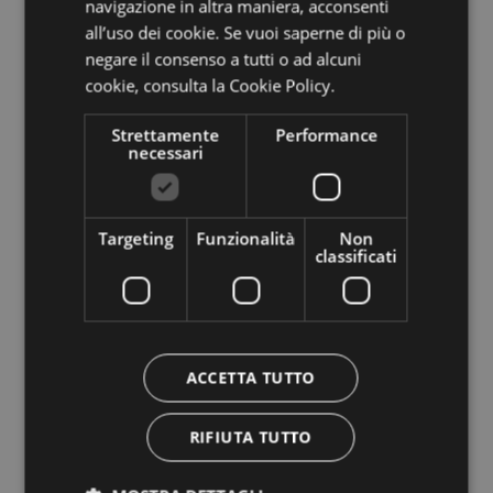
Rimani aggiornato su
navigazione in altra maniera, acconsenti
all’uso dei cookie. Se vuoi saperne di più o
tutte le novità
negare il consenso a tutti o ad alcuni
cookie,
consulta la Cookie Policy.
Iscriviti alla nostra Newsletter
Strettamente
Performance
necessari
Targeting
Funzionalità
Non
classificati
Azienda di Soggiorno e Turismo
ACCETTA TUTTO
Italia
39100
Bolzano
,
Via Alto Adige 60
T
+39 0471 307 000
RIFIUTA TUTTO
info@bolzano-bozen.it