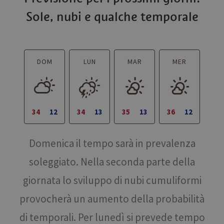
Sole, nubi e qualche temporale
DOM
LUN
MAR
MER
34
12
34
13
35
13
36
12
Domenica il tempo sarà in prevalenza
soleggiato. Nella seconda parte della
giornata lo sviluppo di nubi cumuliformi
provocherà un aumento della probabilità
di temporali. Per lunedì si prevede tempo