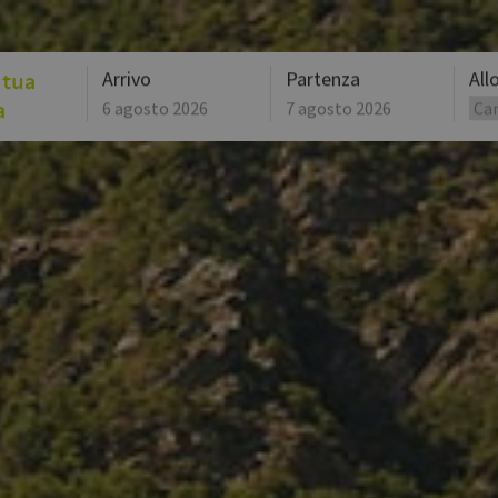
 tua
Arrivo
Partenza
All
a
agosto
2026
lun
mar
mer
lun
gio
mar
ven
mer
27
28
29
27
30
28
31
29
3
4
5
3
6
4
7
5
10
11
12
10
13
11
14
12
17
18
19
17
20
18
21
19
24
25
26
24
27
25
28
26
31
1
2
31
3
1
4
2
Oggi
Cancella
Oggi