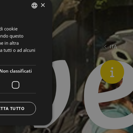
×
ve
ITALIAN
 di cookie
ENGLISH
dendo questo
GERMAN
e in altra
ITA
es
 tutti o ad alcuni
de
en
Blog
Non classificati
ETTA TUTTO