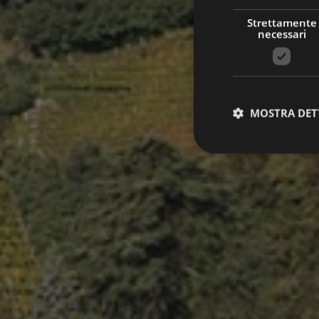
Strettamente
necessari
MOSTRA DET
Stre
I cookie strettamente
dell'account. Il sito
Nome
[abcdef0123456789]
{32}
__cf_bm