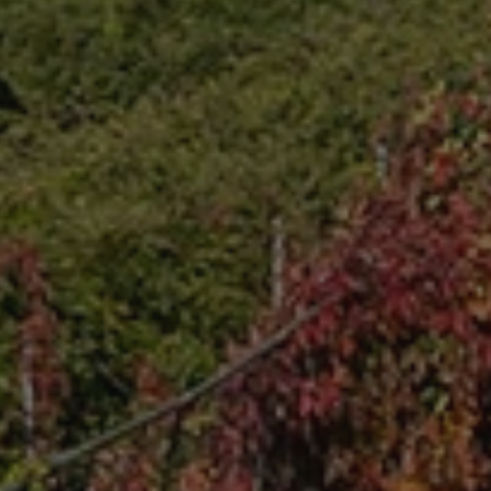
ccia delle
ati nei siti; può
ilizzando la nuova o