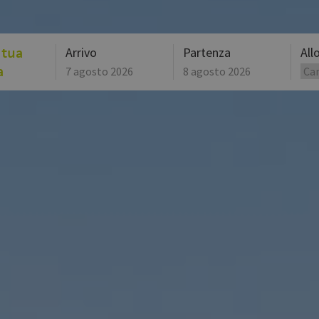
 tua
Arrivo
Partenza
All
a
agosto
2026
lun
mar
mer
lun
gio
mar
ven
mer
27
28
29
27
30
28
31
29
3
4
5
3
6
4
7
5
10
11
12
10
13
11
14
12
17
18
19
17
20
18
21
19
24
25
26
24
27
25
28
26
31
1
2
31
3
1
4
2
Oggi
Cancella
Oggi