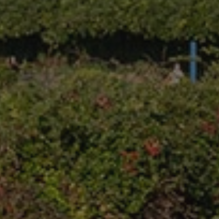
incorporato.
E
5 mesi 4
Questo cookie è impostato da Youtube per tenere tra
Google LLC
settimane
preferenze dell'utente per i video di Youtube incorpor
.youtube.com
anche determinare se il visitatore del sito web sta ut
la vecchia versione dell'interfaccia di Youtube.