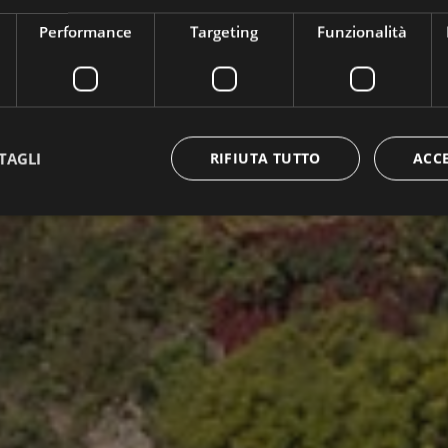
Performance
Targeting
Funzionalità
TAGLI
RIFIUTA TUTTO
ACC
ttamente necessari
Performance
Targeting
Funzionalità
Non classif
 necessari consentono le funzionalità principali del sito web come l'accesso dell'utente 
 web non può essere utilizzato correttamente senza i cookie strettamente necessari.
Provider / Dominio
Scadenza
Descrizione
www.bolzano-
Sessione
Joomla layout builder
bozen.it
29 minuti
Questo cookie viene utilizzato per distinguer
Cloudflare Inc.
57
Ciò è vantaggioso per il sito Web, al fine di e
.backend.chatbase.co
secondi
validi sull'utilizzo del proprio sito Web.