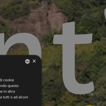
nt
×
ITALIAN
 di cookie
ENGLISH
dendo questo
GERMAN
e in altra
ITA
es
 tutti o ad alcuni
de