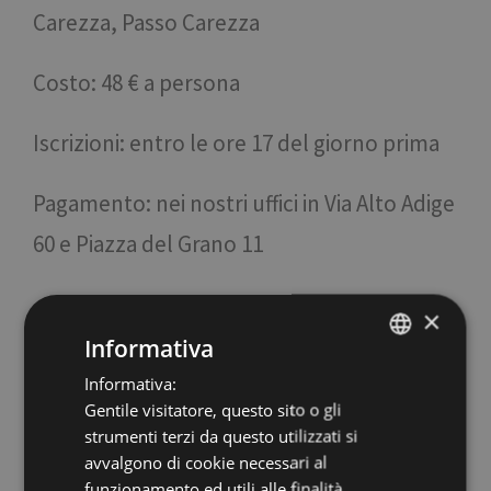
Carezza, Passo Carezza
Costo: 48 € a persona
Iscrizioni: entro le ore 17 del giorno prima
Pagamento: nei nostri uffici in Via Alto Adige
60 e Piazza del Grano 11
×
Piccolo Giro delle Dolomiti - Sulle tracce
Informativa
di Re Laurino
Informativa:
ITALIAN
Partenza: ore 11:20 dal parcheggio "P8
Gentile visitatore, questo sito o gli
ENGLISH
strumenti terzi da questo utilizzati si
Bolzano Centro" in via Mayr Nusser
GERMAN
avvalgono di cookie necessari al
funzionamento ed utili alle finalità