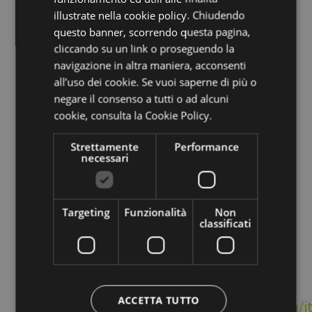
Itinerario: bassa Valle Isarco, Val di Tires,
illustrate nella cookie policy. Chiudendo
questo banner, scorrendo questa pagina,
San Cipriano, Passo Niger, Passo Carezza,
cliccando su un link o proseguendo la
Lago di Carezza
navigazione in altra maniera, acconsenti
all’uso dei cookie. Se vuoi saperne di più o
negare il consenso a tutti o ad alcuni
Costo: 35 € a persona
cookie,
consulta la Cookie Policy.
Iscrizioni: entro le ore 17 del giorno prima
Strettamente
Performance
necessari
Pagamento: nei nostri uffici in Via Alto Adige
60 e Piazza del Grano 11
Targeting
Funzionalità
Non
classificati
Per ulteriori
ACCETTA TUTTO
informazioni:
https://www.martinreisen.com/i