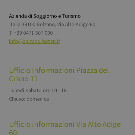
bot. C
vanta
per il
Azienda di Soggiorno e Turismo
al fine
effett
Italia
39100
Bolzano
,
Via Alto Adige 60
rappor
sull'ut
T
+39 0471 307 000
propri
Web.
info@bolzano-bozen.it
resolution
www.bolzano-
Sessione
cooki
bozen.it
utilizz
sito p
Google
l'impa
Privacy Policy
CookieScriptConsent
5 mesi 3
Quest
Ufficio informazioni Piazza del
CookieScript
settimane
viene 
www.bolzano-
dal se
Grano 11
bozen.it
Cooki
Script
ricord
Lunedì-sabato ore 10 - 18
prefer
consen
Chiuso: domenica
cookie
visitat
necess
il ban
cookie
Ufficio informazioni Via Alto Adige
Cooki
Script
60
funzio
corret