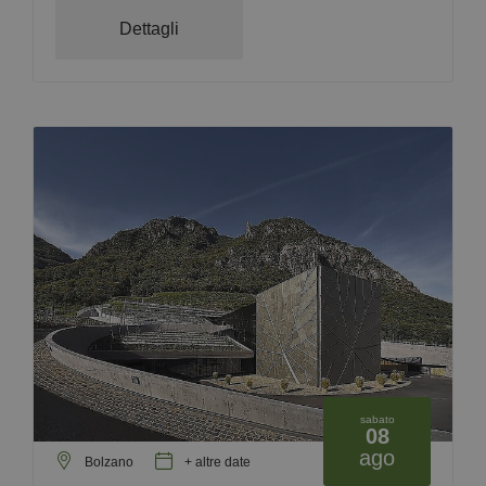
Dettagli
sabato
08
ago
Bolzano
+ altre date