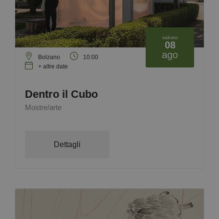
sabato
08
ago
Bolzano
10:00
+ altre date
Dentro il Cubo
Mostre/arte
Dettagli