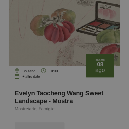
sabato
08
ago
Bolzano
10:00
+ altre date
Evelyn Taocheng Wang Sweet
Landscape - Mostra
Mostre/arte, Famiglie