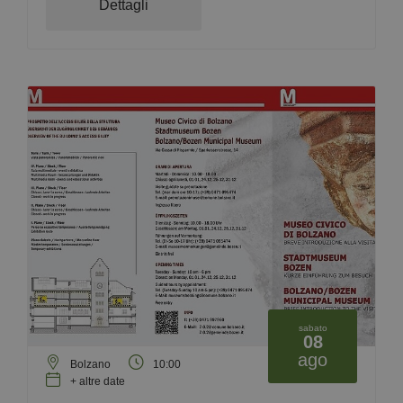
Dettagli
sabato
08
ago
Bolzano
10:00
+ altre date