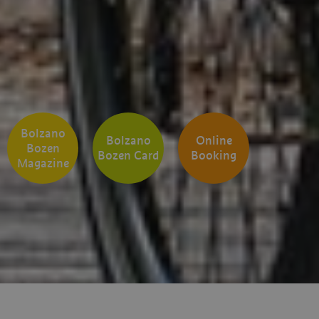
Bolzano
Bolzano
Online
Bozen
Bozen Card
Booking
Magazine