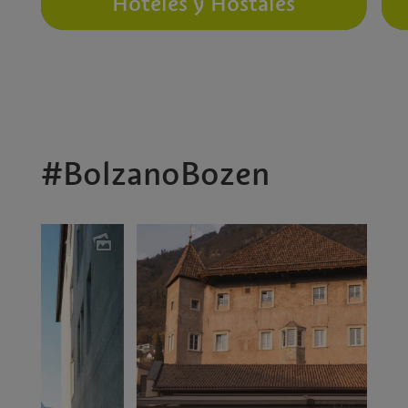
Hoteles y Hostales
#BolzanoBozen