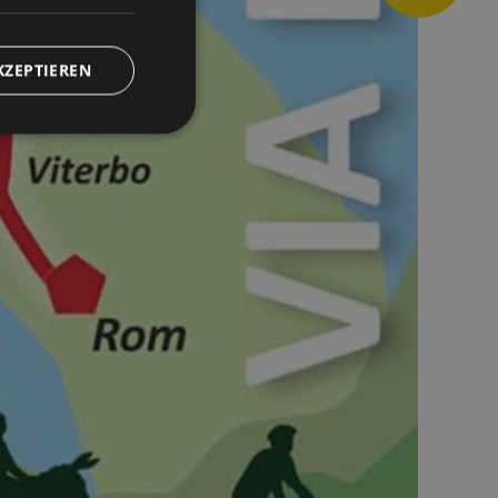
KZEPTIEREN
zierte
meldung und die
wendet werden.
guere tra umani e
fine di effettuare
to Web.
ione
om-Dienst
ngen für Besucher-
r von Cookie-