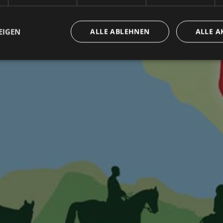
EIGEN
ALLE ABLEHNEN
ALLE A
ingt erforderlich
Performance
Targeting
Funktionalität
Unklassifi
che Cookies ermöglichen wesentliche Kernfunktionen der Website wie die Benutzeran
ne die unbedingt erforderlichen Cookies kann die Website nicht ordnungsgemäß ver
Anbieter / Domäne
Ablaufdatum
Beschreibung
www.bolzano-
Sitzung
Joomla layout builder
bozen.it
29 Minuten
Questo cookie viene utilizzato per distin
Cloudflare Inc.
57 Sekunden
bot. Ciò è vantaggioso per il sito Web, al 
.backend.chatbase.co
rapporti validi sull'utilizzo del proprio si
www.bolzano-
Sitzung
cookie utilizzato dal sito per l'impaginaz
bozen.it
nt
5 Monate 3
Dieses Cookie wird vom Cookie-Script.c
CookieScript
Wochen
verwendet, um die Einwilligungseinstellu
www.bolzano-
Cookies zu speichern. Das Cookie-Banne
bozen.it