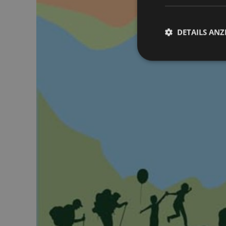
DETAILS ANZ
Unbed
Unbedingt erforderli
Kontoverwaltung. Oh
Name
[abcdef0123456789]
{32}
__cf_bm
resolution
CookieScriptConse