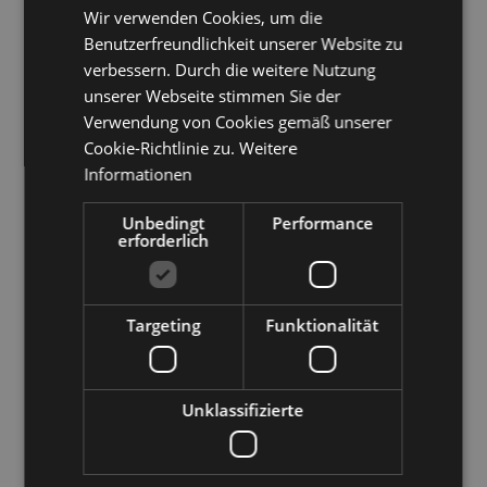
Wir verwenden Cookies, um die
ENGLISH
Benutzerfreundlichkeit unserer Website zu
Verkehrsamt der Stadt Bozen
GERMAN
verbessern. Durch die weitere Nutzung
unserer Webseite stimmen Sie der
Italien
39100
Bozen
,
Südtiroler Straße 60
Verwendung von Cookies gemäß unserer
Cookie-Richtlinie zu.
Weitere
Italien
39100
Bozen
,
Kornplatz 11
Informationen
T
+39 0471 307 000
Unbedingt
Performance
info@bolzano-bozen.it
erforderlich
Öffnungszeiten Infopoint Kornplatz
11
Targeting
Funktionalität
Montag bis Samstag 10 - 18 Uhr
Geschlossen: Sonntag
Unklassifizierte
Öffnungszeiten Informationsbüro