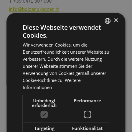
T
+39 0471 307 000
info@bolzano-bozen.it
×
Öffnungszeiten Infopoint Kornplatz
Diese Webseite verwendet
11
Cookies.
ITALIAN
Montag bis Samstag 10 - 18 Uhr
Wir verwenden Cookies, um die
ENGLISH
Geschlossen: Sonntag
Benutzerfreundlichkeit unserer Website zu
GERMAN
verbessern. Durch die weitere Nutzung
unserer Webseite stimmen Sie der
Verwendung von Cookies gemäß unserer
Öffnungszeiten Informationsbüro
Cookie-Richtlinie zu.
Weitere
Südtiroler Strasse 60
Informationen
Montag bis Freitag 9 - 17 Uhr
Unbedingt
Performance
Geschlossen: Samstag, Sonntag und Feiertage
erforderlich
Targeting
Funktionalität