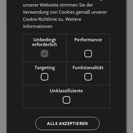
Italien
39100
Bozen
,
Kornplatz 11
unserer Webseite stimmen Sie der
T
+39 0471 307 000
Verwendung von Cookies gemäß unserer
info@bolzano-bozen.it
Cookie-Richtlinie zu.
Weitere
Informationen
Öffnungszeiten Infopoint Kornplatz
11
Unbedingt
Performance
erforderlich
Montag bis Samstag 10 - 18 Uhr
Geschlossen: Sonntag
Targeting
Funktionalität
Öffnungszeiten Informationsbüro
Unklassifizierte
Südtiroler Strasse 60
Montag bis Freitag 9 - 17 Uhr
Geschlossen: Samstag, Sonntag und Feiertage
ALLE AKZEPTIEREN