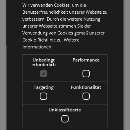
Wir verwenden Cookies, um die
ENGLISH
Benutzerfreundlichkeit unserer Website zu
Verkehrsamt der Stadt Bozen
GERMAN
verbessern. Durch die weitere Nutzung
unserer Webseite stimmen Sie der
Italien
39100
Bozen
,
Südtiroler Straße 60
Verwendung von Cookies gemäß unserer
Cookie-Richtlinie zu.
Weitere
Italien
39100
Bozen
,
Kornplatz 11
Informationen
T
+39 0471 307 000
Unbedingt
Performance
info@bolzano-bozen.it
erforderlich
Öffnungszeiten Infopoint Kornplatz
11
Targeting
Funktionalität
Montag bis Samstag 10 - 18 Uhr
Geschlossen: Sonntag
Unklassifizierte
Öffnungszeiten Informationsbüro