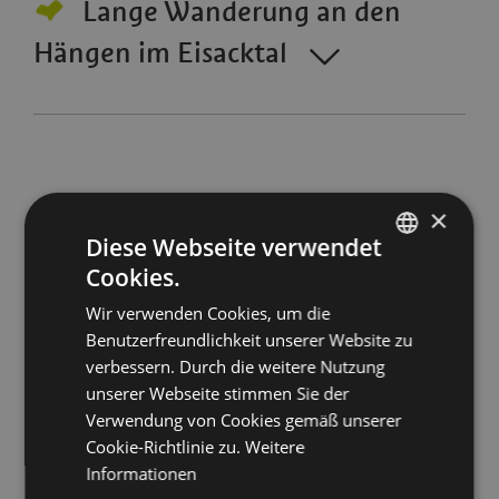
Lange Wanderung an den
Hängen im Eisacktal
×
Diese Webseite verwendet
Cookies.
Immer gut informiert
ITALIAN
Wir verwenden Cookies, um die
ENGLISH
Benutzerfreundlichkeit unserer Website zu
Abonnieren Sie die offizielle Newsletter
GERMAN
verbessern. Durch die weitere Nutzung
vom Verkehrsamt Bozen. Entscheiden Sie
unserer Webseite stimmen Sie der
sich für immer aktuelle Informationen
Verwendung von Cookies gemäß unserer
über die Stadt
Cookie-Richtlinie zu.
Weitere
Informationen