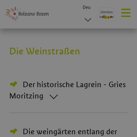
Deu
esp
ita
eng
Die Weinstraßen
Der historische Lagrein - Gries
Moritzing
Die weingärten entlang der