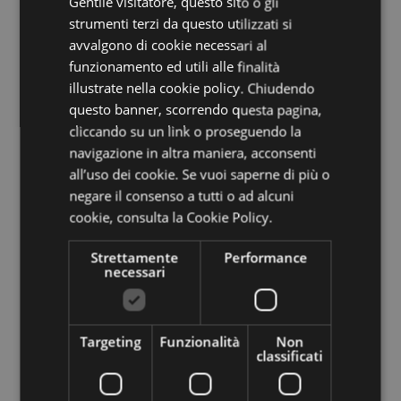
Gentile visitatore, questo sito o gli
ENGLISH
strumenti terzi da questo utilizzati si
GERMAN
avvalgono di cookie necessari al
funzionamento ed utili alle finalità
illustrate nella cookie policy. Chiudendo
questo banner, scorrendo questa pagina,
cliccando su un link o proseguendo la
navigazione in altra maniera, acconsenti
all’uso dei cookie. Se vuoi saperne di più o
Azienda di Soggiorno e Turismo
negare il consenso a tutti o ad alcuni
Italia
39100
Bolzano
,
Via Alto Adige 60
cookie,
consulta la Cookie Policy.
T
+39 0471 307 000
Strettamente
Performance
info@bolzano-bozen.it
necessari
Ufficio informazioni Piazza del
Targeting
Funzionalità
Non
classificati
Grano 11