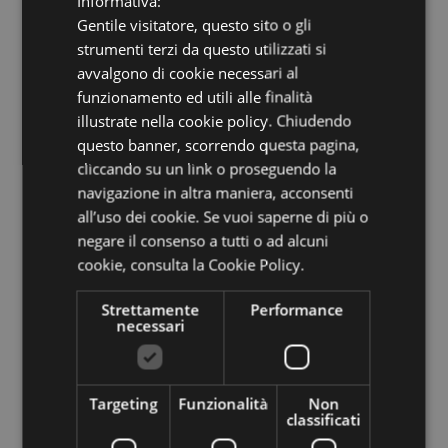
Informativa:
Gentile visitatore, questo sito o gli
ENGLISH
strumenti terzi da questo utilizzati si
GERMAN
avvalgono di cookie necessari al
funzionamento ed utili alle finalità
illustrate nella cookie policy. Chiudendo
questo banner, scorrendo questa pagina,
cliccando su un link o proseguendo la
navigazione in altra maniera, acconsenti
all’uso dei cookie. Se vuoi saperne di più o
negare il consenso a tutti o ad alcuni
cookie,
consulta la Cookie Policy.
Strettamente
Performance
necessari
Rimani aggiornato su
Targeting
Funzionalità
Non
classificati
tutte le novità