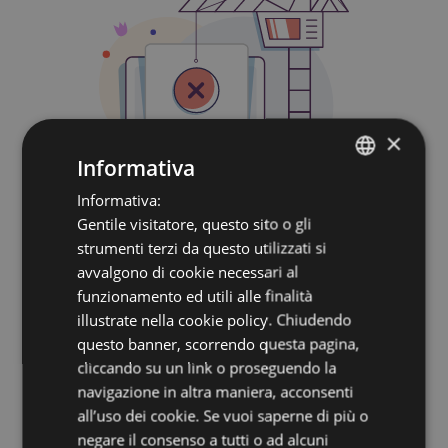
×
Informativa
Informativa:
ITALIAN
Gentile visitatore, questo sito o gli
ENGLISH
strumenti terzi da questo utilizzati si
GERMAN
avvalgono di cookie necessari al
funzionamento ed utili alle finalità
illustrate nella cookie policy. Chiudendo
Rimani aggiornato su
questo banner, scorrendo questa pagina,
cliccando su un link o proseguendo la
tutte le novità
navigazione in altra maniera, acconsenti
all’uso dei cookie. Se vuoi saperne di più o
Iscriviti alla nostra Newsletter
negare il consenso a tutti o ad alcuni