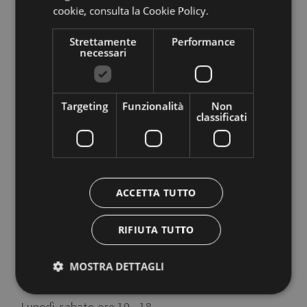
cookie,
consulta la Cookie Policy.
Strettamente
Performance
necessari
Targeting
Funzionalità
Non
classificati
Azienda di Soggiorno e Turismo
Italia
39100
Bolzano
,
Via Alto Adige 60
T
+39 0471 307 000
ACCETTA TUTTO
info@bolzano-bozen.it
RIFIUTA TUTTO
Ufficio informazioni Piazza del
MOSTRA DETTAGLI
Grano 11
Lunedì-sabato ore 10 - 18