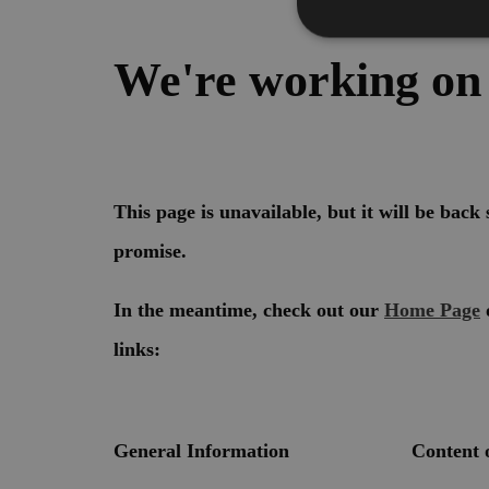
Stre
I cookie strettamente
dell'account. Il sito
Nome
[abcdef0123456789]
{32}
__cf_bm
resolution
CookieScriptConse
Nome