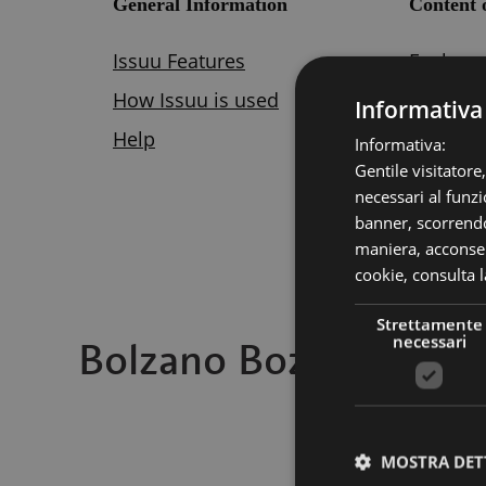
Informativa
Informativa:
Gentile visitatore
necessari al funzi
banner, scorrendo
maniera, acconsent
cookie,
consulta l
Strettamente
necessari
Bolzano Bozen Magaz
MOSTRA DET