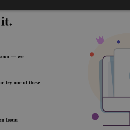
ttamente necessari
Performance
Targeting
Funzionalità
Non classif
 necessari consentono le funzionalità principali del sito web come l'accesso dell'utente 
 web non può essere utilizzato correttamente senza i cookie strettamente necessari.
Provider / Dominio
Scadenza
Descrizione
www.bolzano-
Sessione
Joomla layout builder
bozen.it
29 minuti
Questo cookie viene utilizzato per distinguer
Cloudflare Inc.
57
Ciò è vantaggioso per il sito Web, al fine di e
.backend.chatbase.co
secondi
validi sull'utilizzo del proprio sito Web.
www.bolzano-
Sessione
cookie utilizzato dal sito per l'impaginazione
bozen.it
nt
5 mesi 3
Questo cookie viene utilizzato dal servizio C
CookieScript
settimane
ricordare le preferenze di consenso sui cookie 
www.bolzano-
necessario che il banner dei cookie di Cooki
bozen.it
Google Privacy Policy
funzioni correttamente.
Provider / Dominio
Scadenza
Provider /