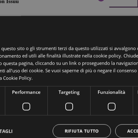
, questo sito o gli strumenti terzi da questo utilizzati si avvalgono
onamento ed utili alle finalità illustrate nella cookie policy. Chiu
 questa pagina, cliccando su un link o proseguendo la navigazion
i all’uso dei cookie. Se vuoi saperne di più o negare il consenso a
a Cookie Policy.
Performance
Targeting
Funzionalità
ine 1/2020
TAGLI
RIFIUTA TUTTO
ACC