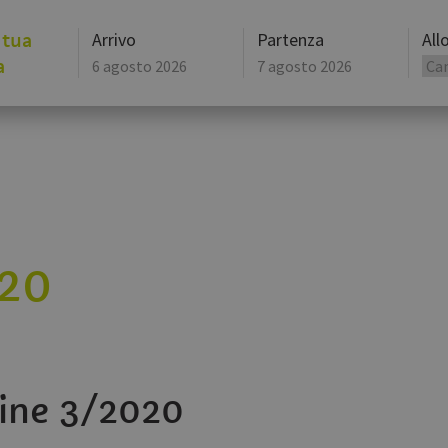
 tua
Arrivo
Partenza
All
a
agosto
2026
lun
mar
mer
lun
gio
mar
ven
mer
27
28
29
27
30
28
31
29
3
4
5
3
6
4
7
5
10
11
12
10
13
11
14
12
17
18
19
17
20
18
21
19
20
24
25
26
24
27
25
28
26
31
1
2
31
3
1
4
2
Oggi
Cancella
Oggi
ine 3/2020