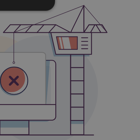
icati
e la gestione
e tra umani e bot.
ffettuare rapporti
ookie-Script.com per
dei visitatori. È
e-Script.com
Descrizione