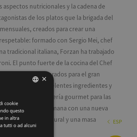
s aspectos nutricionales y la cadena de
tagonistas de los platos que la brigada del
 mensuales, creados para crear una
 respetable: formado con Sergio Mei, chef
a tradicional italiana, Forzan ha trabajado
ni. El punto fuerte de la cocina del Chef
os diseñados y preparados para el gran
×
se combinan con excelentes ingredientes y
bién ofrece una pizzería gourmet para las
ITALIAN
 di cookie
ENGLISH
 se enriquece cada semana con una nueva
dendo questo
GERMAN
e in altra
as con levadura natural y una masa
ESP
it
 tutti o ad alcuni
de