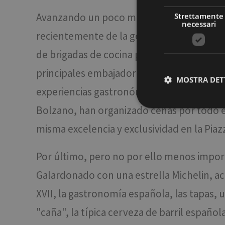
Avanzando un poco más y llegamos a la Piazz
Strettamente
necessari
recientemente de la gestión del elegante 
de brigadas de cocina profesionales. Filip
principales embajadores de esta realidad 
MOSTRA DET
experiencias gastronómicas a medida y con
Bolzano, han organizado cenas por todo e
misma excelencia y exclusividad en la Piaz
Stre
I cookie strettamente
Por último, pero no por ello menos import
dell'account. Il sito
Nome
Galardonado con una estrella Michelin, acab
[abcdef0123456789]
XVII, la gastronomía española, las tapas, 
{32}
__cf_bm
"caña", la típica cerveza de barril españo