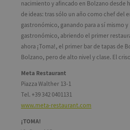
nacimiento y afincado en Bolzano desde ha
resolution
de ideas: tras sólo un año como chef del 
CookieScriptConse
gastronómico, ganando para a sí mismo y pa
gastronómico, abriendo el primer restaura
ahora ¡Toma!, el primer bar de tapas de B
Nome
Nome
Bolzano, pero de alto nivel y clase. El cr
chatbase_anon_id
Nome
WidgetSessionId-tv
_pk_ses.56.b8b7
POIFinder
Meta Restaurant
WidgetSessionId-tv
__Secure-
POIFinder
Piazza Walther 13-1
ROLLOUT_TOKEN
WidgetSessionId-tv
Tel. +39 342 0401131
_pk_id.56.b8b7
iutk
www.meta-restaurant.com
YSC
¡TOMA!
__Secure-YNID