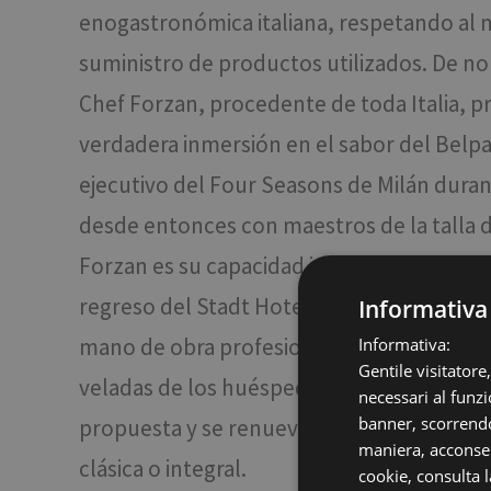
enogastronómica italiana, respetando al m
suministro de productos utilizados. De nort
Chef Forzan, procedente de toda Italia, 
verdadera inmersión en el sabor del Belpa
ejecutivo del Four Seasons de Milán durant
desde entonces con maestros de la talla d
Forzan es su capacidad innata para reinvent
regreso del Stadt Hotel Città, su experie
Informativa
mano de obra profesional. Pero, ¿qué hay m
Informativa:
Gentile visitatore
veladas de los huéspedes de la Brasserie
necessari al funzi
banner, scorrendo
propuesta y se renueva cada mes con cinc
maniera, acconsent
clásica o integral.
cookie,
consulta l