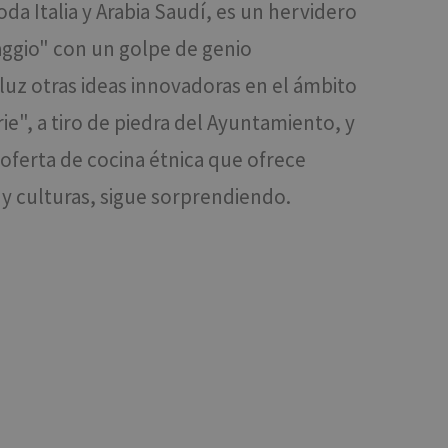
a Italia y Arabia Saudí, es un hervidero
aggio" con un golpe de genio
ookie-Script.com per
dei visitatori. È
luz otras ideas innovadoras en el ámbito
e-Script.com
", a tiro de piedra del Ayuntamiento, y
 oferta de cocina étnica que ofrece
Descrizione
s y culturas, sigue sorprendiendo.
alisi web open
iti Web a
restazioni del sito.
eguito da una breve
raduale di nuove
erimento per il
quando nel sito è
si.
alisi web open
 Issuu sono stati
iti Web a
restazioni del sito.
guito da una breve
ccia delle
erimento per il
lisi, sicurezza e
vere problemi del
e un video YouTube