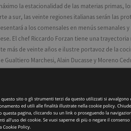
áximo la estacionalidad de las materias primas, lo
e a sur, las veinte regiones italianas serán las pro
presentará a los comensales en menús semanales y
ese. El chef Riccardo Forzan tiene una trayectoria
e más de veinte años e ilustre portavoz de la cocin
e Gualtiero Marchesi, Alain Ducasse y Moreno Cedro
ar las recetas tradicionales italianas. En los plat
ncia, tradición, investigación y contemporaneidad 
ás italiano que la pizza? El Stadt Hotel Città tam
, questo sito o gli strumenti terzi da questo utilizzati si avvalgono
. Un menú en honor de las ciudades italianas, que
onamento ed utili alle finalità illustrate nella cookie policy. Chiu
 questa pagina, cliccando su un link o proseguendo la navigazion
o pizzas diferentes, todas rigurosamente elaborad
i all’uso dei cookie. Se vuoi saperne di più o negare il consenso a
a Cookie Policy.