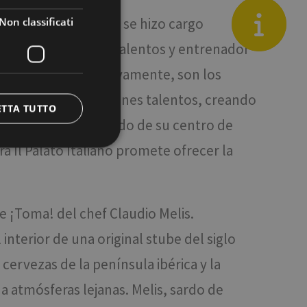
en
El Paladar Italiano - se hizo cargo
Blog
Non classificati
ano empezó como cazatalentos y entrenador
e Ceremonias respectivamente, son los
 de nicho y los jóvenes talentos, creando
ETTA TUTTO
se una idea, partiendo de su centro de
Il Palato Italiano promete ofrecer la
icati
e la gestione
e ¡Toma! del chef Claudio Melis.
interior de una original stube del siglo
cervezas de la península ibérica y la
e tra umani e bot.
a atmósferas lejanas. Melis, sardo de
ffettuare rapporti