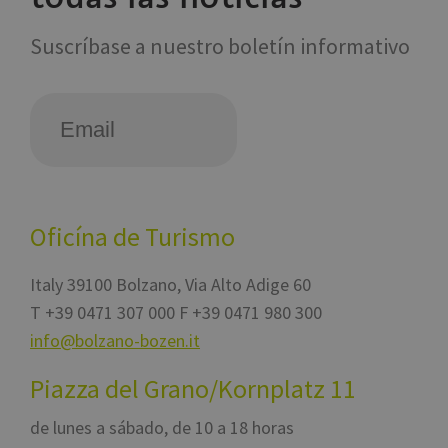
CookieScriptConsent
5 mesi 3
Quest
CookieScript
settimane
viene 
www.bolzano-
Suscríbase a nuestro boletín informativo
dal se
bozen.it
Cooki
Script
ricord
prefer
consen
cookie
visitat
necess
il ban
cookie
Cooki
Script
funzio
Oficína de Turismo
corret
Italy
39100
Bolzano
,
Via Alto Adige 60
T
+39 0471 307 000
F +39 0471 980 300
Provider /
info@bolzano-bozen.it
Nome
Scadenza
Descrizione
Dominio
Provider /
Nome
Scadenza
Descrizione
chatbase_anon_id
.www.bolzano-
Sessione
Dominio
Provider /
Piazza del Grano/Kornplatz 11
Nome
Scadenza
Descrizione
bozen.it
Dominio
_pk_ses.56.b8b7
www.bolzano-
29
Questo nome di
WidgetSessionId-
www.bolzano-
Sessione
bozen.it
minuti
cookie è
POIFinder
tic.lts.it
Sessione
de lunes a sábado, de 10 a 18 horas
tvbozen-6915
bozen.it
57
associato alla