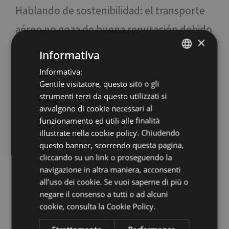
Hablando de sostenibilidad: el transporte
aéreo no goza de buena reputación debido
×
a su desastrosa huella ecológica...
Informativa
Informativa:
ITALIAN
Europa se ha fijado el objetivo de ser
Gentile visitatore, questo sito o gli
ENGLISH
climáticamente neutra en 2050, y el
strumenti terzi da questo utilizzati si
GERMAN
avvalgono di cookie necessari al
aeropuerto de Bolzano lo habrá
funzionamento ed utili alle finalità
conseguido en 2030. ¿Cómo? Actualmente,
illustrate nella cookie policy. Chiudendo
questo banner, scorrendo questa pagina,
Tirol del Sur produce un 150% de energía
cliccando su un link o proseguendo la
verde, que se vende. Queremos invertir el
navigazione in altra maniera, acconsenti
all’uso dei cookie. Se vuoi saperne di più o
excedente en nuestra movilidad y
negare il consenso a tutti o ad alcuni
cookie,
consulta la Cookie Policy.
esperamos volar aviones eléctricos de 19
plazas ya en 2024, y luego aviones de 80