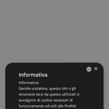
×
Informativa
Manténgase al día con
Informativa:
ITALIAN
Gentile visitatore, questo sito o gli
ENGLISH
todas las noticias
strumenti terzi da questo utilizzati si
GERMAN
avvalgono di cookie necessari al
funzionamento ed utili alle finalità
Suscríbase a nuestro boletín informativo