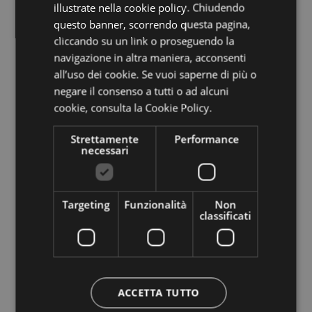
illustrate nella cookie policy. Chiudendo
questo banner, scorrendo questa pagina,
cliccando su un link o proseguendo la
navigazione in altra maniera, acconsenti
all’uso dei cookie. Se vuoi saperne di più o
negare il consenso a tutti o ad alcuni
cookie,
consulta la Cookie Policy.
Oficína de Turismo
Strettamente
Performance
necessari
Italy
39100
Bolzano
,
Via Alto Adige 60
T
+39 0471 307 000
F +39 0471 980 300
info@bolzano-bozen.it
Targeting
Funzionalità
Non
classificati
Piazza del Grano/Kornplatz 11
de lunes a sábado, de 10 a 18 horas
Cerrado: domingo
ACCETTA TUTTO
Abierto el Lunes de Pascua de 10 a 13 horas y 14 a