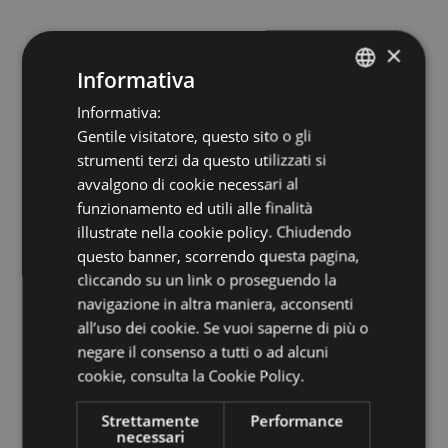
×
Informativa
Informativa:
ITALIAN
Gentile visitatore, questo sito o gli
ENGLISH
strumenti terzi da questo utilizzati si
GERMAN
avvalgono di cookie necessari al
funzionamento ed utili alle finalità
illustrate nella cookie policy. Chiudendo
questo banner, scorrendo questa pagina,
cliccando su un link o proseguendo la
navigazione in altra maniera, acconsenti
Manténgase al día con
all’uso dei cookie. Se vuoi saperne di più o
negare il consenso a tutti o ad alcuni
todas las noticias
cookie,
consulta la Cookie Policy.
Strettamente
Performance
Suscríbase a nuestro boletín informativo
necessari