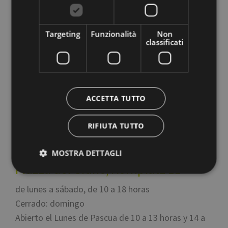
Targeting
Funzionalità
Non
classificati
Oficína de Turismo
ACCETTA TUTTO
Italy
39100
Bolzano
,
Via Alto Adige 60
RIFIUTA TUTTO
T
+39 0471 307 000
F +39 0471 980 300
info@bolzano-bozen.it
MOSTRA DETTAGLI
Piazza del Grano/Kornplatz 11
de lunes a sábado, de 10 a 18 horas
Strettamente necessari
Performance
Cerrado: domingo
Targeting
Funzionalità
Non classificati
Abierto el Lunes de Pascua de 10 a 13 horas y 14 a
I cookie strettamente necessari consentono le