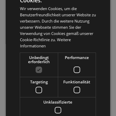
Cookies.
ITALIAN
könnten, es geht schließlich um den
Wir verwenden Cookies, um die
ENGLISH
Benutzerfreundlichkeit unserer Website zu
Gedanken, die Überraschung.
GERMAN
verbessern. Durch die weitere Nutzung
unserer Webseite stimmen Sie der
Der Geschenke-Tausch findet meist am
Verwendung von Cookies gemäß unserer
letzten Schultag, Arbeitstag oder während
Cookie-Richtlinie zu.
Weitere
Informationen
eines vorweihnachtlichen Umtrunks statt.
Unbedingt
Performance
Dieses Spiel ist beliebt, denn die
erforderlich
Menschen, mit denen man regelmäßig zu
tun hat und zu denen eine
Targeting
Funktionalität
freundschaftliche Verbindung besteht,
finden noch näher zusammen.
Unklassifizierte
Bild
:
Bozner Christkindlmarkt, Courtesy