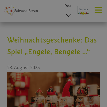
Deu
esp
ita
eng
Weihnachtsgeschenke: Das
Spiel „Engele, Bengele …“
28. August 2025