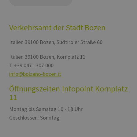
__cf_bm
29 Minuten
Qu
Cloudflare Inc.
57 Sekunden
uti
.backend.chatbase.co
tra
van
Verkehrsamt der Stadt Bozen
Web
rap
del
Italien
39100
Bozen
,
Südtiroler Straße 60
resolution
www.bolzano-
Sitzung
coo
bozen.it
pe
Italien
39100
Bozen
,
Kornplatz 11
CookieScriptConsent
5 Monate 3
Di
CookieScript
Wochen
Co
www.bolzano-
T
+39 0471 307 000
ve
bozen.it
Ei
info@bolzano-bozen.it
fü
sp
Ba
Öffnungszeiten Infopoint Kornplatz
Sc
or
Google-
11
fu
Datenschutzerklärung
Montag bis Samstag 10 - 18 Uhr
Geschlossen: Sonntag
Anbieter /
Name
Ablaufdatum
Beschreibu
Domäne
Anbieter /
Name
Ablaufdatum
Beschreibung
chatbase_anon_id
.www.bolzano-
Sitzung