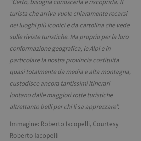
“Certo, bisogna conoscerla e riscoprirla. Il
bot. C
vanta
per il
turista che arriva vuole chiaramente recarsi
al fine
effett
nei luoghi più iconici e da cartolina che vede
rappor
sull'ut
propri
sulle riviste turistiche. Ma proprio per la loro
Web.
resolution
www.bolzano-
Sessione
cooki
conformazione geografica, le Alpi e in
bozen.it
utilizz
sito p
Google
particolare la nostra provincia costituita
l'impa
Privacy Policy
CookieScriptConsent
5 mesi 3
Quest
CookieScript
quasi totalmente da media e alta montagna,
settimane
viene 
www.bolzano-
dal se
bozen.it
custodisce ancora tantissimi itinerari
Cooki
Script
ricord
lontano dalle maggiori rotte turistiche
prefer
consen
cookie
altrettanto belli per chi li sa apprezzare”.
visitat
necess
il ban
cookie
Immagine: Roberto Iacopelli, Courtesy
Cooki
Script
Roberto Iacopelli
funzio
corret