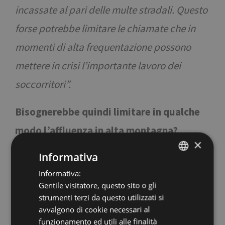
incassate al pari delle multe stradali. Questo
forse potrebbe limitare le chiamate che in
momenti di alta frequentazione possono
mettere in crisi l’importante lavoro dei
soccorritori”.
Bisognerebbe quindi limitare in qualche
modo l’affluenza in alta montagna?
×
Informativa
“L’ambiente si trova indubbiamente sotto
Informativa:
ITALIAN
pressione, ma è difficile “chiudere” o istituire
Gentile visitatore, questo sito o gli
ENGLISH
un numero chiuso come a Venezia o in un
strumenti terzi da questo utilizzati si
GERMAN
avvalgono di cookie necessari al
museo, la montagna per sua natura è uno
funzionamento ed utili alle finalità