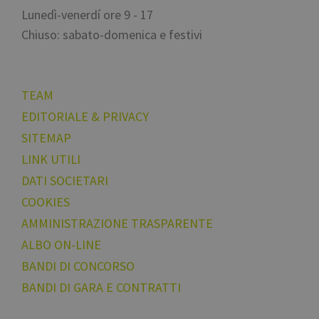
VISITOR_INFO1_LIVE
5 mesi 4
Questo cookie
Google LLC
di numeri e
settimane
impostato da
Lunedì-venerdí ore 9 - 17
.youtube.com
lettere, che si
Youtube per
ritiene sia un
tenere traccia
Chiuso: sabato-domenica e festivi
codice di
delle preferen
riferimento per
dell'utente per
il dominio che
video di
imposta il
Youtube
cookie.
incorporati ne
siti; può anch
TEAM
determinare se
visitatore del
EDITORIALE & PRIVACY
sito web sta
utilizzando la
SITEMAP
nuova o la
vecchia versio
LINK UTILI
dell'interfaccia
Youtube.
DATI SOCIETARI
COOKIES
AMMINISTRAZIONE TRASPARENTE
ALBO ON-LINE
BANDI DI CONCORSO
BANDI DI GARA E CONTRATTI