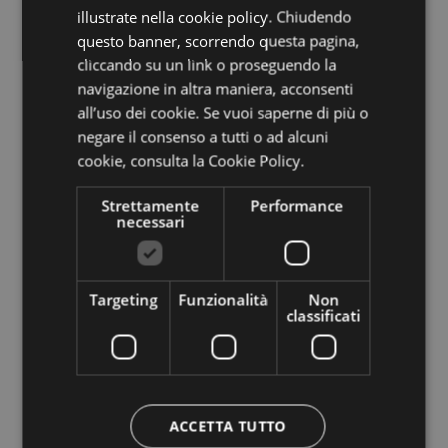
spazio aperto e accessibile a tantissima
illustrate nella cookie policy. Chiudendo
questo banner, scorrendo questa pagina,
gente. Si può lavorare ancora molto però
cliccando su un link o proseguendo la
sulla prevenzione con l’informazione sui
navigazione in altra maniera, acconsenti
all’uso dei cookie. Se vuoi saperne di più o
sentieri, che può senz’altro essere migliorata,
negare il consenso a tutti o ad alcuni
e altre iniziative. Purtroppo, come già si
cookie,
consulta la Cookie Policy.
percepisce, credo che la limitazione
Strettamente
Performance
necessari
all’afflusso avverrà per ragioni economiche.
Se la domanda è alta aumentano di
Targeting
Funzionalità
Non
conseguenza anche i prezzi, oltre ai
classificati
pernottamenti sono già saliti infatti anche i
costi dei punti di ristoro e degli impianti di
risalita. Questo trend continuerà perché da
ACCETTA TUTTO