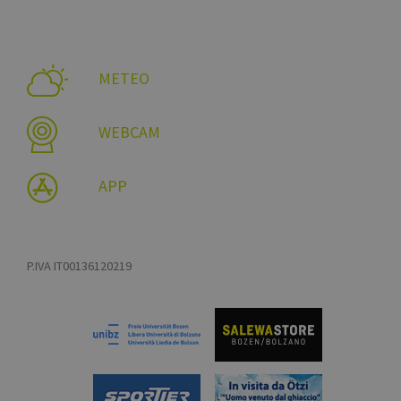
METEO
WEBCAM
APP
P.IVA IT00136120219