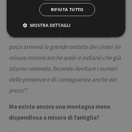
un paio d’anni hanno iniziato a frequentare
RIFIUTA TUTTO
la nostra provincia molti turisti internazionali
piuttosto facoltosi che vogliono venire a
MOSTRA DETTAGLI
visitare le Dolomiti. Temo inoltre che tra
poco arriverà la grande ondata dei cinesi (in
Strettamente necessari
Performance
misura minore anche arabi e indiani) che già
Targeting
Funzionalità
Non classificati
stiamo vedendo, facendo lievitare i numeri
I cookie strettamente necessari consentono le
funzionalità principali del sito web come l'accesso
delle presenze e di conseguenza anche dei
dell'utente e la gestione dell'account. Il sito web non
può essere utilizzato correttamente senza i cookie
strettamente necessari.
prezzi”.
Nome
Provider / Dominio
Scadenza
Descri
[abcdef0123456789]
www.bolzano-
Sessione
Joomla
Ma esiste ancora una montagna meno
{32}
bozen.it
builde
dispendiosa a misura di famiglia?
__cf_bm
29 minuti
Quest
Cloudflare Inc.
57
viene 
.backend.chatbase.co
secondi
per di
tra um