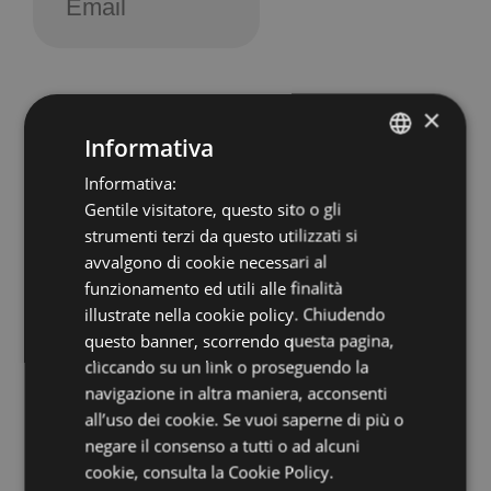
×
Informativa
Azienda di Soggiorno e Turismo
Italia
39100
Bolzano
,
Via Alto Adige 60
Informativa:
ITALIAN
T
+39 0471 307 000
Gentile visitatore, questo sito o gli
ENGLISH
strumenti terzi da questo utilizzati si
info@bolzano-bozen.it
GERMAN
avvalgono di cookie necessari al
funzionamento ed utili alle finalità
illustrate nella cookie policy. Chiudendo
Ufficio informazioni Piazza del
questo banner, scorrendo questa pagina,
cliccando su un link o proseguendo la
Grano 11
navigazione in altra maniera, acconsenti
Lunedì-sabato ore 10 - 18
all’uso dei cookie. Se vuoi saperne di più o
negare il consenso a tutti o ad alcuni
Chiuso: domenica
cookie,
consulta la Cookie Policy.