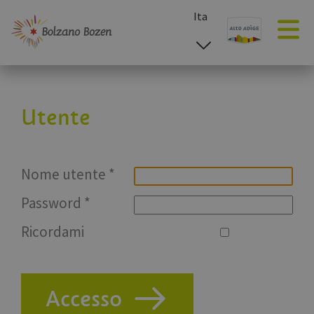
Ita
esp
deu
eng
Utente
Nome utente
*
Password
*
Ricordami
Accesso