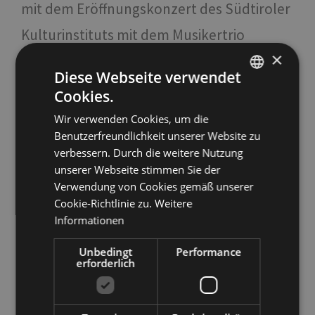
mit dem Eröffnungskonzert des Südtiroler
Kulturinstituts mit dem Musikertrio
×
CORDES Y BUTONS
. Am Sonntag, den 23.
Diese Webseite verwendet
Mai, wird in Bozen ein Auszug aus
Cookies.
ITALIAN
Pastorale/STREET
gezeigt, eine
Wir verwenden Cookies, um die
ENGLISH
Benutzerfreundlichkeit unserer Website zu
Choreographie, die zum 250. Geburtstag
GERMAN
verbessern. Durch die weitere Nutzung
Beethovens entstanden ist, wird in einer
unserer Webseite stimmen Sie der
Verwendung von Cookies gemäß unserer
erneuerten und modernen Fassung
Cookie-Richtlinie zu.
Weitere
präsentiert.
Am 24. Mai
"
Giardino in
Informationen
danza
" im Kapuzinerpark, eine exklusive
Unbedingt
Performance
erforderlich
Tanz-Gala mit sieben Solotänzern der
Oper
von Ljubljana
, künstlerisch geleitet vom