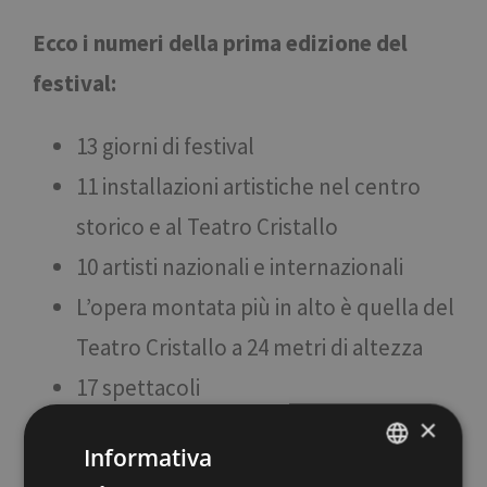
Ecco i numeri della prima edizione del
festival:
13 giorni di festival
11 installazioni artistiche nel centro
storico e al Teatro Cristallo
10 artisti nazionali e internazionali
L’opera montata più in alto è quella del
Teatro Cristallo a 24 metri di altezza
17 spettacoli
×
più di 1000 spettatori in totale
Informativa
4 visite guidate