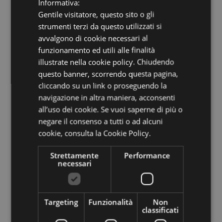
Informativa:
ITALIAN
5 location
Gentile visitatore, questo sito o gli
ENGLISH
strumenti terzi da questo utilizzati si
GERMAN
avvalgono di cookie necessari al
funzionamento ed utili alle finalità
illustrate nella cookie policy. Chiudendo
questo banner, scorrendo questa pagina,
Mostra elenco comunicati
cliccando su un link o proseguendo la
navigazione in altra maniera, acconsenti
stampa
all’uso dei cookie. Se vuoi saperne di più o
negare il consenso a tutti o ad alcuni
cookie,
consulta la Cookie Policy.
Strettamente
Performance
necessari
Rimani aggiornato su
Targeting
Funzionalità
Non
classificati
tutte le novità