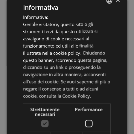
Informativa
perdere neanche la
Christmas Walk
alla
Informativa:
ITALIAN
scoperta di location suggestive e
Gentile visitatore, questo sito o gli
ENGLISH
particolari in tutta la città. In palio c’è la
strumenti terzi da questo utilizzati si
GERMAN
avvalgono di cookie necessari al
tazzina del Mercatino. Sabato 5, 12 e 19
funzionamento ed utili alle finalità
dicembre in programma le visite guidate al
illustrate nella cookie policy. Chiudendo
questo banner, scorrendo questa pagina,
Duomo con la natività. Per maggiori
cliccando su un link o proseguendo la
informazioni:
info@bolzano-bozen.it.
navigazione in altra maniera, acconsenti
all’uso dei cookie. Se vuoi saperne di più o
negare il consenso a tutti o ad alcuni
Online
. L’Azienda di Soggiorno e turismo di
cookie,
consulta la Cookie Policy.
Bolzano ha messo a punto un
calendario
Strettamente
Performance
d’Avvento
particolare, da scoprire online e
necessari
sui canali social “Bolzano Bozen”, nel quale