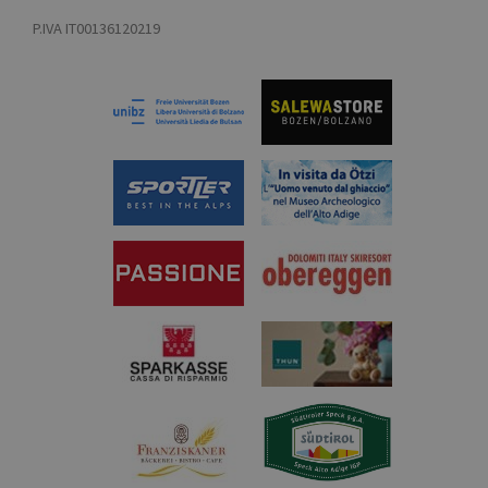
P.IVA IT00136120219