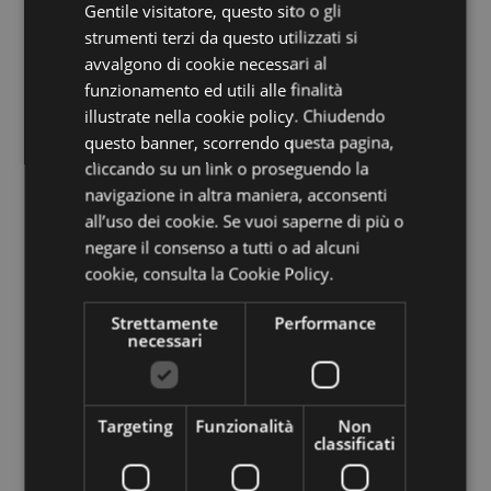
Gentile visitatore, questo sito o gli
ENGLISH
strumenti terzi da questo utilizzati si
Dal
14 maggio al 16 giugno 2026
Museion
GERMAN
avvalgono di cookie necessari al
presenta, nella sala ipogea, una nuova
funzionamento ed utili alle finalità
illustrate nella cookie policy. Chiudendo
opera video
questo banner, scorrendo questa pagina,
dell’artista
Som Supaparinya (n. Chiang
cliccando su un link o proseguendo la
navigazione in altra maniera, acconsenti
Mai, 1973)
vincitrice
all’uso dei cookie. Se vuoi saperne di più o
dell’Han Nefkens Foundation –
negare il consenso a tutti o ad alcuni
cookie,
consulta la Cookie Policy.
Southeast Asian Video Art Production
Strettamente
Performance
Grant 2024. Il grant sostiene video artisti
necessari
provenienti dal Sud-est asiatico che
desiderano ampliare la propria pratica a
Targeting
Funzionalità
Non
classificati
livello internazionale. Sempre al Museion si
svolge a maggio l’ultimo appuntamento di