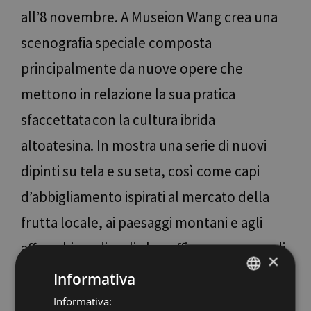
all’8 novembre. A Museion Wang crea una
scenografia speciale composta
principalmente da nuove opere che
mettono in relazione la sua pratica
sfaccettata con la cultura ibrida
altoatesina. In mostra una serie di nuovi
dipinti su tela e su seta, così come capi
d’abbigliamento ispirati al mercato della
frutta locale, ai paesaggi montani e agli
affreschi medievali che raffigurano scene di
×
vita quotidiana, festività e rappresentazioni
Informativa
della femminilità.
Informativa:
ITALIAN