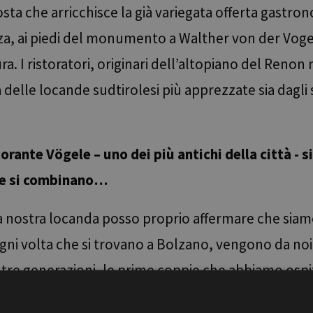
a che arricchisce la già variegata offerta gastron
iazza, ai piedi del monumento a Walther von der Voge
a. I ristoratori, originari dell’altopiano del Reno
a delle locande sudtirolesi più apprezzate sia dagli st
orante Vögele – uno dei più antichi della città - s
one si combinano…
la nostra locanda posso proprio affermare che siamo
 ogni volta che si trovano a Bolzano, vengono da no
 tre generazioni, le prime coppie che abbiamo ospit