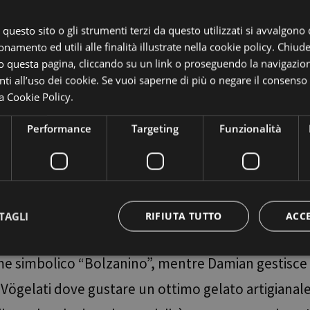
Lei di cosa si occupa in particolare?
, questo sito o gli strumenti terzi da questo utilizzati si avvalgono
onamento ed utili alle finalità illustrate nella cookie policy. Chiu
i, delle decorazioni e dell’amministrazione della l
 questa pagina, cliccando su un link o proseguendo la navigazion
i all’uso dei cookie. Se vuoi saperne di più o negare il consenso a
la sua cucina, le pietanze della tradizione altoat
a Cookie Policy.
ista è il mestiere più bello del mondo, essere a co
Performance
Targeting
Funzionalità
ndreas e Leonie sono cresciuti con questo spirito e o
o per loro qualcosa di diverso perché è un lavor
n una proposta gastronomica molto diversa…
TAGLI
RIFIUTA TUTTO
ACC
po si occupa del Boutique Hotel Gloriette a Sopr
me simbolico “Bolzanino”, mentre Damian gestisce 
ttamente necessari
Performance
Targeting
Funzionalità
Non classif
 e Vögelati dove gustare un ottimo gelato artigianale
 necessari consentono le funzionalità principali del sito web come l'accesso dell'utente 