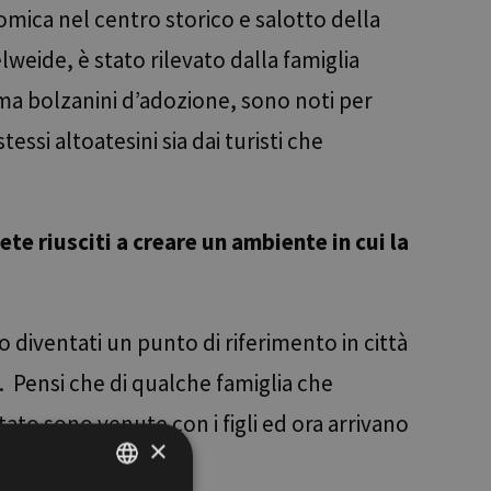
omica nel centro storico e salotto della
lweide, è stato rilevato dalla famiglia
n ma bolzanini d’adozione, sono noti per
essi altoatesini sia dai turisti che
iete riusciti a creare un ambiente in cui la
 diventati un punto di riferimento in città
i. Pensi che di qualche famiglia che
ato sono venute con i figli ed ora arrivano
×