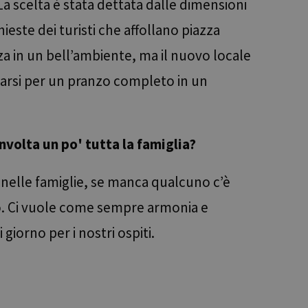
La scelta è stata dettata dalle dimensioni
hieste dei turisti che affollano piazza
za in un bell’ambiente, ma il nuovo locale
rmarsi per un pranzo completo in un
e tra umani e bot.
ffettuare rapporti
nvolta un po' tutta la famiglia?
ookie-Script.com per
dei visitatori. È
e-Script.com
nelle famiglie, se manca qualcuno c’è
lo. Ci vuole come sempre armonia e
Descrizione
giorno per i nostri ospiti.
alisi web open
iti Web a
restazioni del sito.
eguito da una breve
raduale di nuove
erimento per il
quando nel sito è