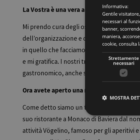
Informativa:
La Vostra è una vera attività di famiglia, 
Gentile visitatore
necessari al funzi
Mi prendo cura degli ospiti, degli ambient
banner, scorrendo
maniera, acconsent
dell’organizzazione e di trasmettere, con 
cookie,
consulta l
in quello che facciamo, dal mio punto di v
Strettamente
e mi gratifica. I nostri tre figli Damian, A
necessari
gastronomico, anche se noi forse volevam
Ora avete aperto una nuova attività co
MOSTRA DET
Come detto siamo un team: Andreas da tem
suo ristorante a Monaco di Baviera dal no
Stre
attività Vögelino, famoso per gli aperitivi
I cookie strettamente