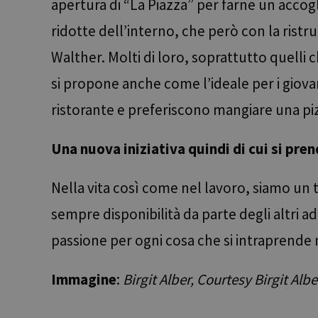
apertura di “La Piazza” per farne un accogl
dell'account. Il sito
ridotte dell’interno, che però con la ristru
Nome
[abcdef0123456789]
Walther. Molti di loro, soprattutto quelli
{32}
si propone anche come l’ideale per i giova
__cf_bm
ristorante e preferiscono mangiare una pi
resolution
Una nuova iniziativa quindi di cui si pre
CookieScriptConse
Nella vita così come nel lavoro, siamo un
sempre disponibilità da parte degli altri
Nome
passione per ogni cosa che si intraprende n
Nome
chatbase_anon_id
Nome
WidgetSessionId-tv
_pk_ses.56.b8b7
Immagine
:
Birgit Alber, Courtesy Birgit Albe
POIFinder
WidgetSessionId-tv
__Secure-
POIFinder
ROLLOUT_TOKEN