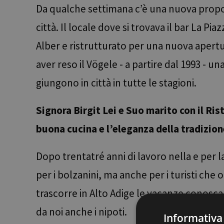
Da qualche settimana c’è una nuova propost
città. Il locale dove si trovava il bar La P
Alber e ristrutturato per una nuova apertur
aver reso il Vögele - a partire dal 1993 - un
giungono in città in tutte le stagioni.
Signora Birgit Lei e Suo marito con il Rist
buona cucina e l’eleganza della tradizi
Dopo trentatré anni di lavoro nella e per 
per i bolzanini, ma anche per i turisti che
trascorre in Alto Adige le vacanze conosca
da noi anche i nipoti.
Informativa