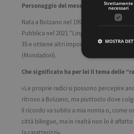
Strettamente
Personaggio del mese: Maddalena Finger
necessari
Nata a Bolzano nel 1993,
Maddalena Finge
Pubblica nel 2021 "Lingua madre" (Italo Sv
MOSTRA DET
35 e ottiene altri importanti riconoscimen
(Mondadori).
Che significato ha per lei il tema delle “
Stre
I cookie strettamente
dell'account. Il sito
«Le proprie radici si possono percepire anc
Nome
ritrovo a Bolzano, ma piuttosto dove col
[abcdef0123456789]
{32}
il ricordo va subito a mia nonna o, come 
__cf_bm
città bilingue, ma in realtà non lo è affat
la caratterizzi».
resolution