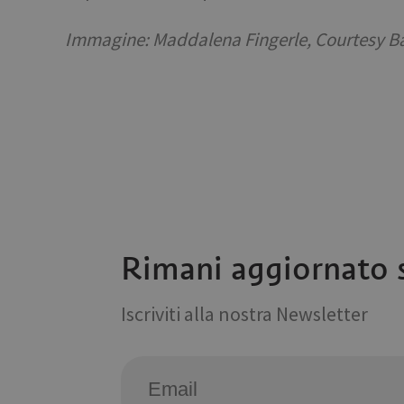
VISITOR_INFO1_LIV
Immagine: Maddalena Fingerle, Courtesy B
Rimani aggiornato s
Iscriviti alla nostra Newsletter