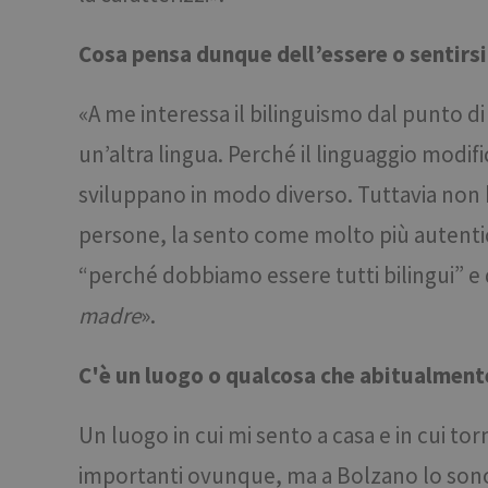
CookieScriptConse
Cosa pensa dunque dell’essere o sentirsi 
«A me interessa il bilinguismo dal punto di
un’altra lingua. Perché il linguaggio modif
Nome
Nome
sviluppano in modo diverso. Tuttavia non ho
chatbase_anon_id
Nome
WidgetSessionId-tv
_pk_ses.56.b8b7
persone, la sento come molto più autentica
POIFinder
WidgetSessionId-tv
“perché dobbiamo essere tutti bilingui” e 
__Secure-
POIFinder
ROLLOUT_TOKEN
madre
».
WidgetSessionId-tv
_pk_id.56.b8b7
iutk
C'è un luogo o qualcosa che abitualment
YSC
Un luogo in cui mi sento a casa e in cui tor
__Secure-YNID
importanti ovunque, ma a Bolzano lo sono a