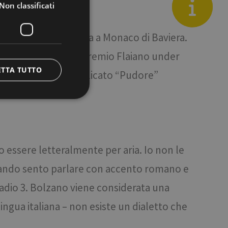
en
Blog
Non classificati
ercatrice universitaria a Monaco di Baviera.
omisso under 35, il Premio Flaiano under
ETTA TUTTO
e nel 2024 viene pubblicato “Pudore”
icati
e la gestione
o essere letteralmente per aria. Io non le
quando sento parlare con accento romano e
adio 3. Bolzano viene considerata una
e tra umani e bot.
ingua italiana – non esiste un dialetto che
ffettuare rapporti