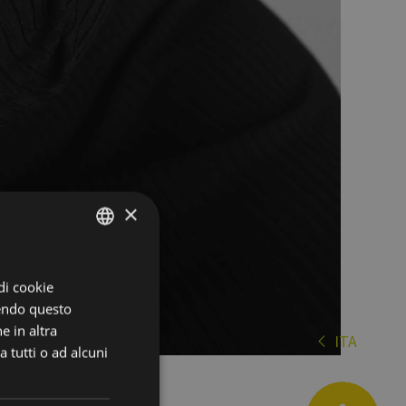
×
ITALIAN
 di cookie
ENGLISH
dendo questo
GERMAN
e in altra
ITA
es
 tutti o ad alcuni
de