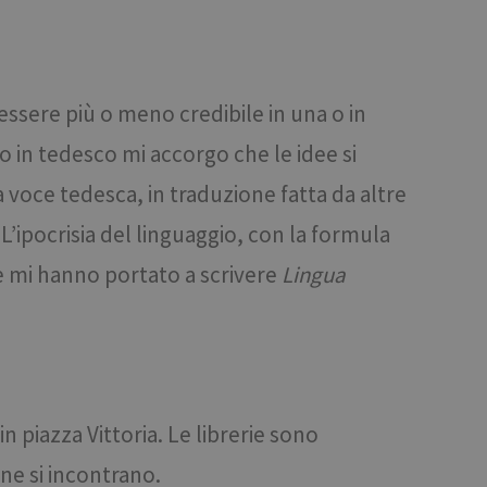
ookie-Script.com per
dei visitatori. È
e-Script.com
essere più o meno credibile in una o in
o in tedesco mi accorgo che le idee si
Descrizione
a voce tedesca, in traduzione fatta da altre
alisi web open
’ipocrisia del linguaggio, con la formula
iti Web a
restazioni del sito.
he mi hanno portato a scrivere
Lingua
eguito da una breve
raduale di nuove
erimento per il
quando nel sito è
si.
alisi web open
 Issuu sono stati
iti Web a
restazioni del sito.
guito da una breve
ccia delle
erimento per il
n piazza Vittoria. Le librerie sono
lisi, sicurezza e
vere problemi del
e un video YouTube
one si incontrano.