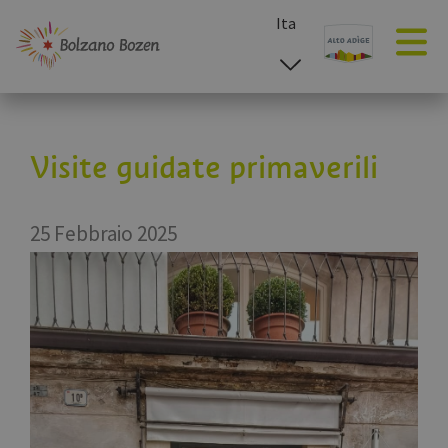
Ita
esp
deu
eng
Visite guidate primaverili
25 Febbraio 2025