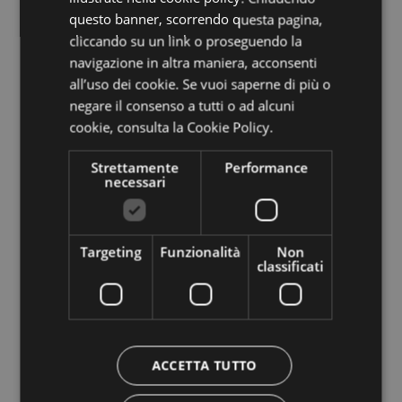
questo banner, scorrendo questa pagina,
godere dell’atmosfera conviviale della
cliccando su un link o proseguendo la
navigazione in altra maniera, acconsenti
città. Da quest’anno il martedì pomeriggio
all’uso dei cookie. Se vuoi saperne di più o
viene organizzata una passeggiata
negare il consenso a tutti o ad alcuni
cookie,
consulta la Cookie Policy.
rilassante che si articola in tre tappe per
guidarvi ad assaporare un bicchiere di vino
Strettamente
Performance
necessari
fatto in casa, una birra rinfrescante e altre
prelibatezze locali in alcuni angoli storici.
Targeting
Funzionalità
Non
Sempre il martedì e anche il venerdì
classificati
pomeriggio, coloro che intendono
approfondire la tradizione enologica della
città possono scegliere la visita guidata alla
ACCETTA TUTTO
Cantina di Bolzano durante la quale – oltre