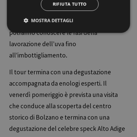
RIFIUTA TUTTO
a scoprire il fascino dell’innovativa
MOSTRA DETTAGLI
architettura che la contraddistingue - si
potranno conoscere le fasi della
lavorazione dell’uva fino
Strettamente necessari
Performance
all’imbottigliamento.
Targeting
Funzionalità
Non classificati
I cookie strettamente necessari consentono le
funzionalità principali del sito web come l'accesso
Il tour termina con una degustazione
dell'utente e la gestione dell'account. Il sito web non
può essere utilizzato correttamente senza i cookie
accompagnata da enologi esperti. Il
strettamente necessari.
venerdì pomeriggio è prevista una visita
Nome
Provider / Dominio
Scadenza
Descri
[abcdef0123456789]
www.bolzano-
Sessione
Joomla
che conduce alla scoperta del centro
{32}
bozen.it
builde
storico di Bolzano e termina con una
__cf_bm
29 minuti
Quest
Cloudflare Inc.
57
viene 
.backend.chatbase.co
secondi
per di
degustazione del celebre speck Alto Adige
tra um
bot. C