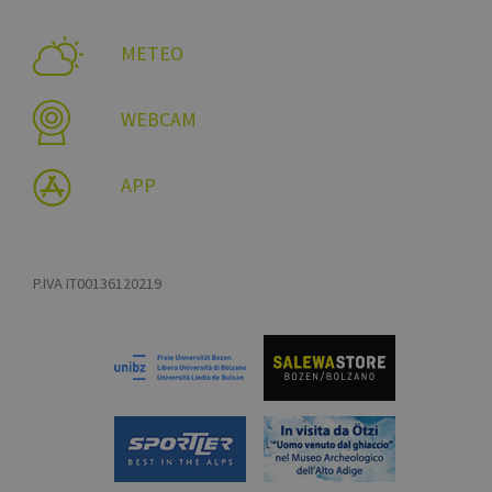
METEO
WEBCAM
APP
P.IVA IT00136120219