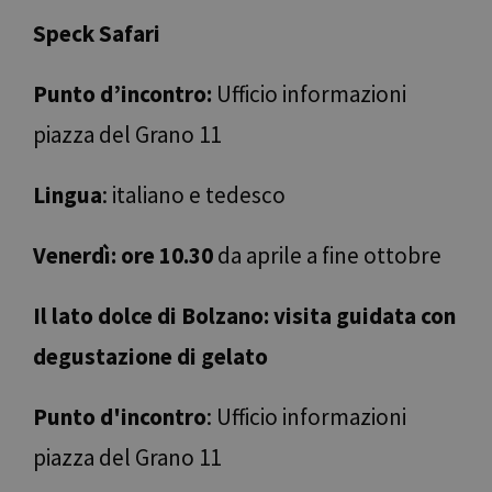
lettere, che si
Youtube per
ritiene sia un
tenere traccia
Speck Safari
codice di
delle preferen
riferimento per
dell'utente per
il dominio che
video di
imposta il
Punto d’incontro:
Ufficio informazioni
Youtube
cookie.
incorporati ne
siti; può anch
piazza del Grano 11
determinare se
visitatore del
sito web sta
utilizzando la
Lingua
: italiano e tedesco
nuova o la
vecchia versio
dell'interfaccia
Youtube.
Venerdì: ore 10.30
da aprile a fine ottobre
Il lato dolce di Bolzano: visita guidata con
degustazione di gelato
Punto d'incontro
: Ufficio informazioni
piazza del Grano 11