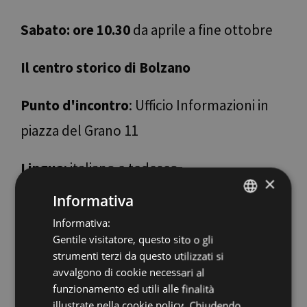
Sabato: ore 10.30
da aprile a fine ottobre
Il centro storico di Bolzano
Punto d'incontro
: Ufficio Informazioni in
piazza del Grano 11
Lingua
: italiano e tedesco
×
Informativa
Informativa:
ITALIAN
Gentile visitatore, questo sito o gli
Visite con gusto
ENGLISH
strumenti terzi da questo utilizzati si
GERMAN
avvalgono di cookie necessari al
Questi particolari itinerari offrono la
funzionamento ed utili alle finalità
possibilità di unire la cultura al piacere e
illustrate nella cookie policy. Chiudendo