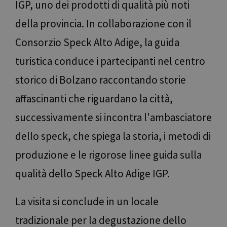
vanta
IGP, uno dei prodotti di qualità più noti
per il
al fine
della provincia. In collaborazione con il
effett
rappor
sull'ut
Consorzio Speck Alto Adige, la guida
propri
Web.
turistica conduce i partecipanti nel centro
resolution
www.bolzano-
Sessione
cooki
bozen.it
utilizz
storico di Bolzano raccontando storie
sito p
Google
l'impa
Privacy Policy
affascinanti che riguardano la città,
CookieScriptConsent
5 mesi 3
Quest
CookieScript
settimane
viene 
www.bolzano-
successivamente si incontra l'ambasciatore
dal se
bozen.it
Cooki
Script
dello speck, che spiega la storia, i metodi di
ricord
prefer
consen
produzione e le rigorose linee guida sulla
cookie
visitat
qualità dello Speck Alto Adige IGP.
necess
il ban
cookie
Cooki
La visita si conclude in un locale
Script
funzio
corret
tradizionale per la degustazione dello