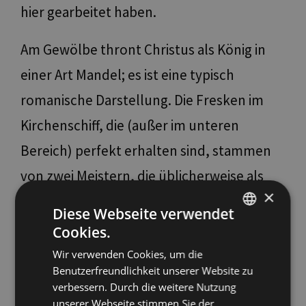
hier gearbeitet haben.
Am Gewölbe thront Christus als König in
einer Art Mandel; es ist eine typisch
romanische Darstellung. Die Fresken im
Kirchenschiff, die (außer im unteren
Bereich) perfekt erhalten sind, stammen
von zwei Meistern, die üblicherweise als
×
Erster und Zweiter Meister von St. Johann
Diese Webseite verwendet
im Dorf bezeichnet werden.
Cookies.
ITALIAN
Wir verwenden Cookies, um die
ENGLISH
Sie freskierten die Kirche um 1365 und
Benutzerfreundlichkeit unserer Website zu
GERMAN
verbessern. Durch die weitere Nutzung
wurden beide von Guariento, dem
unserer Webseite stimmen Sie der