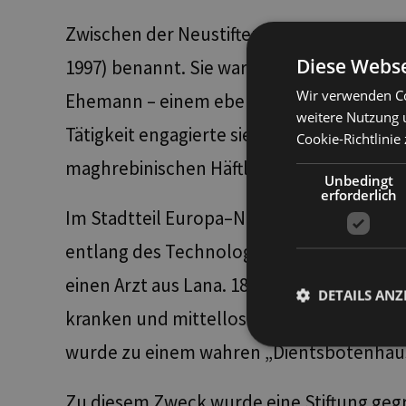
Zwischen der Neustifter Straße, der Dal
Diese Webse
1997) benannt. Sie war Lehrerin für Liter
Wir verwenden Co
Ehemann – einem ebenfalls angesehenen 
weitere Nutzung 
Tätigkeit engagierte sie sich auf soziale
Cookie-Richtlinie 
maghrebinischen Häftlinge unterrichtete.
Unbedingt
erforderlich
Im Stadtteil Europa–Neustift liegt eine kl
entlang des Technologieinstituts „Max Val
einen Arzt aus Lana. 1860 stellte sie auf 
DETAILS ANZ
kranken und mittellosen Dienstmädchen k
wurde zu einem wahren „Dientsbotenhaus“
Unbed
Zu diesem Zweck wurde eine Stiftung gegr