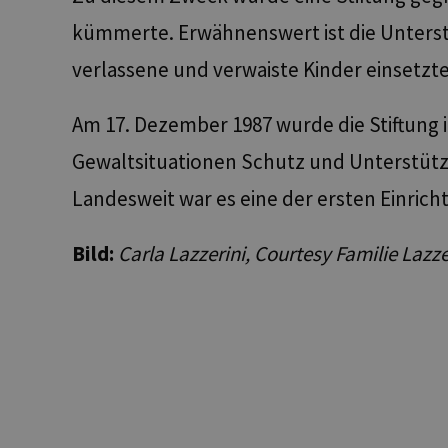
Unbedingt erforderli
kümmerte. Erwähnenswert ist die Unterstü
Kontoverwaltung. Oh
Name
verlassene und verwaiste Kinder einsetzte
[abcdef0123456789]
{32}
Am 17. Dezember 1987 wurde die Stiftung 
__cf_bm
Gewaltsituationen Schutz und Unterstütz
resolution
Landesweit war es eine der ersten Einrich
CookieScriptConse
Bild:
Carla Lazzerini, Courtesy Familie Lazze
Name
Name
Name
chatbase_anon_id
_pk_ses.56.b8b7
WidgetSessionId-tv
POIFinder
WidgetSessionId-tv
__Secure-