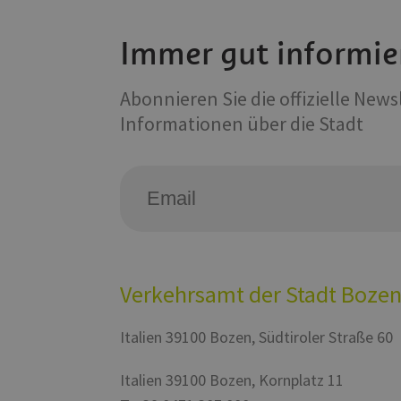
ROLLOUT_TOKEN
POIFinder
_pk_id.56.b8b7
WidgetSessionId-tv
Immer gut informie
iutk
YSC
Abonnieren Sie die offizielle New
Informationen über die Stadt
__Secure-YNID
VISITOR_INFO1_LIV
Verkehrsamt der Stadt Boze
Italien
39100
Bozen
,
Südtiroler Straße 60
Italien
39100
Bozen
,
Kornplatz 11