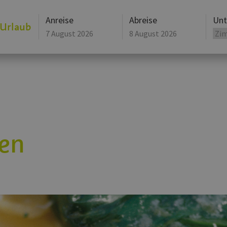
Anreise
Abreise
Unt
 Urlaub
August
2026
Mo
Di
Mi
Mo
Do
Di
Fr
Mi
27
28
29
27
30
28
31
29
3
4
5
3
6
4
7
5
10
11
12
10
13
11
14
12
17
18
19
17
20
18
21
19
fen
24
25
26
24
27
25
28
26
31
1
2
31
3
1
4
2
Heute
Löschen
Heute