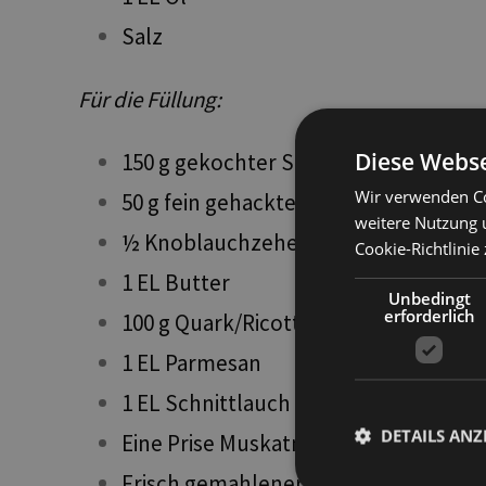
Salz
Für die Füllung:
Diese Webse
150 g gekochter Spinat (ca. 300 g fris
Wir verwenden Co
50 g fein gehackte Zwiebeln
weitere Nutzung 
½ Knoblauchzehe
Cookie-Richtlinie 
1 EL Butter
Unbedingt
erforderlich
100 g Quark/Ricotta
1 EL Parmesan
1 EL Schnittlauch
DETAILS ANZ
Eine Prise Muskatnuss
Frisch gemahlener Pfeffer