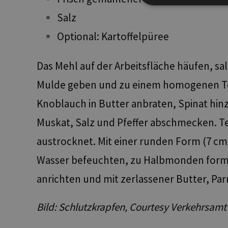
Salz
Unbed
Optional: Kartoffelpüree
Unbedingt erforderli
Kontoverwaltung. Oh
Das Mehl auf der Arbeitsfläche häufen, sa
Name
Mulde geben und zu einem homogenen Teig
[abcdef0123456789]
{32}
Knoblauch in Butter anbraten, Spinat hin
__cf_bm
Muskat, Salz und Pfeffer abschmecken. Tei
resolution
austrocknet. Mit einer runden Form (7 cm
CookieScriptConse
Wasser befeuchten, zu Halbmonden formen
anrichten und mit zerlassener Butter, Pa
Bild: Schlutzkrapfen, Courtesy Verkehrsam
Name
Name