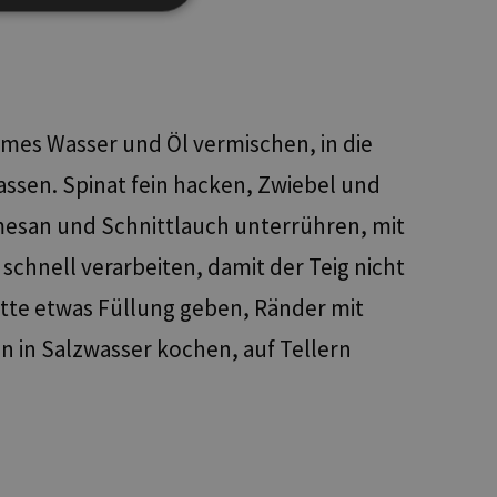
zierte
meldung und die
wendet werden.
armes Wasser und Öl vermischen, in die
sen. Spinat fein hacken, Zwiebel und
mesan und Schnittlauch unterrühren, mit
guere tra umani e
fine di effettuare
to Web.
schnell verarbeiten, damit der Teig nicht
ione
itte etwas Füllung geben, Ränder mit
om-Dienst
 in Salzwasser kochen, auf Tellern
ngen für Besucher-
r von Cookie-
nieren.
Beschreibung