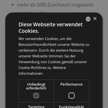
mehr als 1000 Zuschauer insgesamt
4 geführte Touren
×
5 Orte
Diese Webseite verwendet
Cookies.
ITALIAN
Wir verwenden Cookies, um die
ENGLISH
Benutzerfreundlichkeit unserer Website zu
GERMAN
verbessern. Durch die weitere Nutzung
unserer Webseite stimmen Sie der
Liste der Pressmeldungen
Verwendung von Cookies gemäß unserer
zeigen
Cookie-Richtlinie zu.
Weitere
Informationen
Unbedingt
Performance
erforderlich
Targeting
Funktionalität